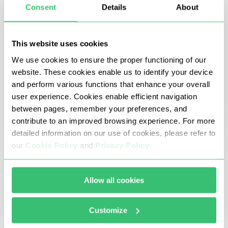
con la forma en que se generan y procesan las
Consent
Details
About
cabeceras HTTP durante el intercambio de datos.
This website uses cookies
We use cookies to ensure the proper functioning of our
website. These cookies enable us to identify your device
and perform various functions that enhance your overall
user experience. Cookies enable efficient navigation
between pages, remember your preferences, and
contribute to an improved browsing experience. For more
detailed information on our use of cookies, please refer to
27 agosto 2025
our
Cookie Policy
and
Privacy Policy
.
Las mejores herramientas de IA para
programadores en 2026
Allow all cookies
He aquí una lista curada de herramientas de IA
esenciales para la codificación y otras tareas
Customize
específicas. Se examina su competencia para
determinar los tipos de tareas para los que son más