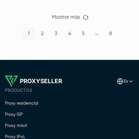
identificar su solución perfecta.
Mostrar más
…
1
2
3
4
5
8
PROXYSELLER
es
PRODUCTOS
Proxy residencial
Proxy ISP
Proxy móvil
Proxy IPv4