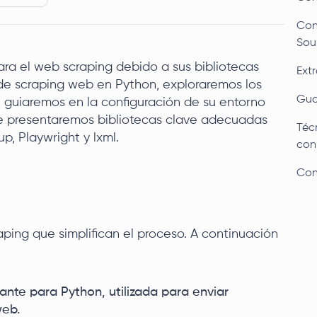
Con
Sou
ra el web scraping debido a sus bibliotecas
Ext
al de scraping web en Python, exploraremos los
Gua
 guiaremos en la configuración de su entorno
Le presentaremos bibliotecas clave adecuadas
Téc
p, Playwright y lxml.
con
Con
ping que simplifican el proceso. A continuación
gante para Python, utilizada para enviar
web.