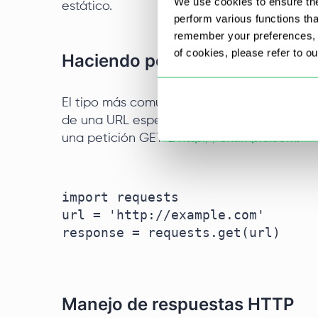
We use cookies to ensure the
estático.
perform various functions th
remember your preferences, a
of cookies, please refer to o
Haciendo petición HTTP GET
El tipo más común de solicitud HTTP es la so
de una URL especificada. A continuación s
una petición GET a
http://example.com
.
import requests

url = 'http://example.com'

response = requests.get(url)

Manejo de respuestas HTTP