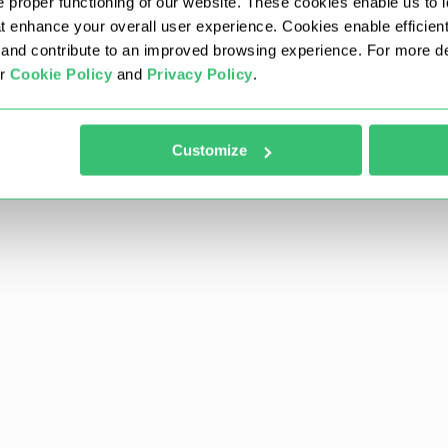
 proper functioning of our website. These cookies enable us to i
at enhance your overall user experience. Cookies enable efficien
nd contribute to an improved browsing experience. For more det
ur
Cookie Policy
and
Privacy Policy
.
licitud GET, que se utiliza para recuperar datos
Customize
e muestra un ejemplo básico de cómo realizar