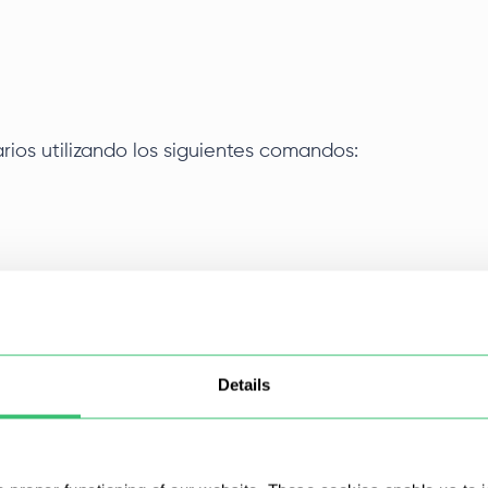
rios utilizando los siguientes comandos:
Details
 Beautiful Soup
do la petición para scrapear contenido HTML