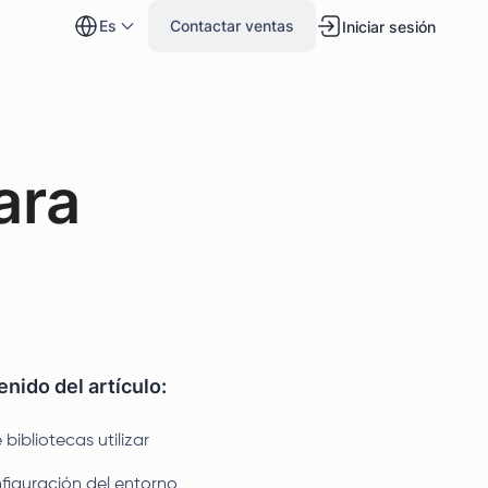
es
Contactar ventas
Iniciar sesión
ara
nido del artículo:
bibliotecas utilizar
figuración del entorno