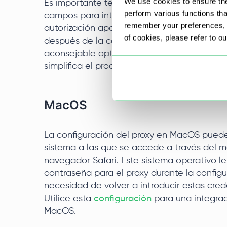
We use cookies to ensure the
Es importante tener en cuenta que la confi
perform various functions th
campos para introducir los datos de autoriza
remember your preferences, a
autorización aparecerá al acceder a una 
of cookies, please refer to o
después de la configuración. Para los usuar
aconsejable optar por un proxy que permita 
simplifica el proceso de conexión.
MacOS
La configuración del proxy en MacOS puede 
sistema a las que se accede a través del m
navegador Safari. Este sistema operativo le
contraseña para el proxy durante la configur
necesidad de volver a introducir estas crede
Utilice esta
configuración
para una integraci
MacOS.