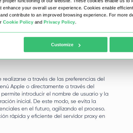
 proper functioning of our website. These cookies enable us to i
guración del sistema en Windows no incluye
at enhance your overall user experience. Cookies enable efficien
ción del proxy. En su lugar, la solicitud de
nd contribute to an improved browsing experience. For more det
página en un navegador web por primera vez
ur
Cookie Policy
and
Privacy Policy
.
ios que deseen utilizar aplicaciones web, es
la autorización por dirección IP, ya que
Customize
realizarse a través de las preferencias del
enú Apple o directamente a través del
 permite introducir el nombre de usuario y la
ación inicial. De este modo, se evita la
nciales en el futuro, agilizando el proceso.
ón rápida y eficiente del servidor proxy en