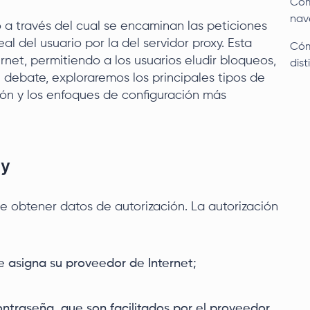
Cómo
nav
 a través del cual se encaminan las peticiones
al del usuario por la del servidor proxy. Esta
Cómo
rnet, permitiendo a los usuarios eludir bloqueos,
dis
e debate, exploraremos los principales tipos de
ión y los enfoques de configuración más
xy
ebe obtener datos de autorización. La autorización
 le asigna su proveedor de Internet;
ntraseña, que son facilitados por el proveedor