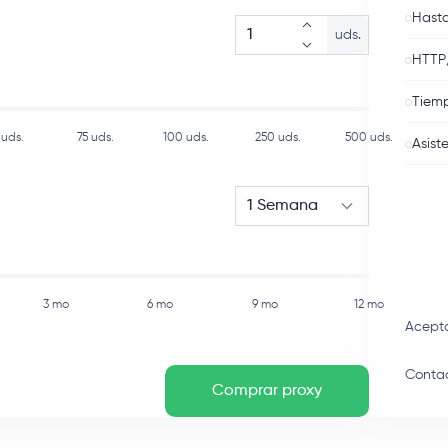
Hasta
uds.
HTTP
Tiemp
uds.
75
uds.
100
uds.
250
uds.
500
uds.
Asist
1 Semana
3 mo
6 mo
9 mo
12 mo
Acept
Contac
Comprar proxy