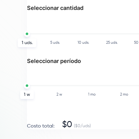
Seleccionar cantidad
1
uds.
5
uds.
10
uds.
25
uds.
50
Seleccionar período
1 w
2 w
1 mo
2 mo
$
0
Costo total
:
($
0
/
uds
)