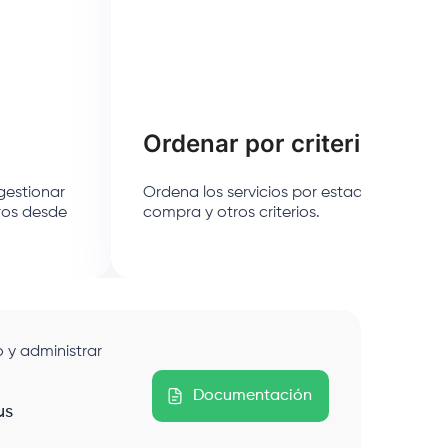
Ordenar por criterios
gestionar
Ordena los servicios por estado de la IP, p
eros desde
compra y otros criterios.
 y administrar
Documentación
us