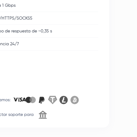
 1 Gbps
/HTTPS/SOCKS5
o de respuesta de ~0,35 s
encia 24/7
amos
:
tar soporte para