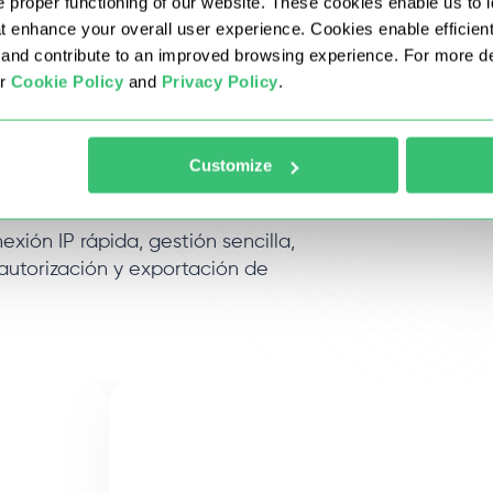
 proper functioning of our website. These cookies enable us to i
at enhance your overall user experience. Cookies enable efficien
nd contribute to an improved browsing experience. For more det
ur
Cookie Policy
and
Privacy Policy
.
s de Rusia
Customize
nexión IP rápida, gestión sencilla,
 autorización y exportación de