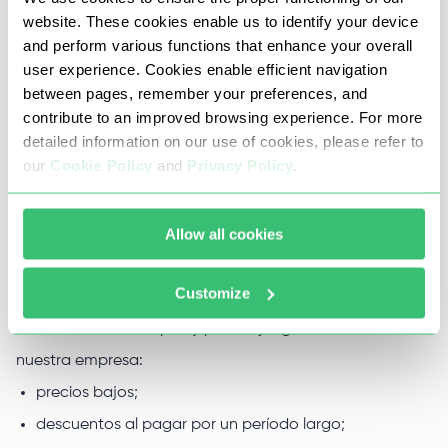
Le proporcionaremos los mejores servidores proxy para
website. These cookies enable us to identify your device
este juego con velocidades de hasta 1 GB/s, tráfico
and perform various functions that enhance your overall
ilimitado y tiempo de actividad de hasta el 99%. Puede
user experience. Cookies enable efficient navigation
between pages, remember your preferences, and
probar los proxies seleccionados dentro de las 24 horas.
contribute to an improved browsing experience. For more
detailed information on our use of cookies, please refer to
our
Cookie Policy
and
Privacy Policy
.
Por qué debería comprar un proxy
para Path of Exile de Proxy-Seller
Allow all cookies
Contamos con la confianza de miles de clientes de todo
Customize
el mundo. Estas son las razones por las que debe
arrendar servidores proxy para el juego Path of Exile de
nuestra empresa:
precios bajos;
descuentos al pagar por un período largo;