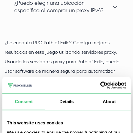
¿Puedo elegir una ubicación
específica al comprar un proxy IPv4?
¿Le encanta RPG Path of Exile? Consiga mejores
resultados en este juego utilizando servidores proxy.
Usando los servidores proxy para Path of Exile, puede
usar software de manera segura para automatizar
acciones, bombear simultáneamente una gran cantidad
de caracteres y obtener muchos otros beneficios.
Además, todo esto estará disponible para usted sin el
Consent
Details
About
riesgo de bloquear las cuentas del juego.
This website uses cookies
Puede comprar proxies para Path of Exile en Proxy-Seller.
We use cookies to ensure the proper functioning of our