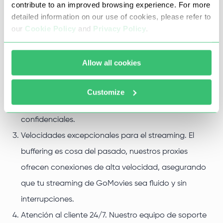
contribute to an improved browsing experience. For more
Acceso ilimitado. Nuestro proxy Gomovies es la
detailed information on our use of cookies, please refer to
manera de desbloquear la plataforma en cuestión
our
Cookie Policy
and
Privacy Policy
.
de segundos.
Anonimato absoluto. Haz streaming con confianza
Allow all cookies
sabiendo que nuestro proxy de películas go te
proporciona una experiencia de navegación
Customize
protegida, manteniendo tus actividades
confidenciales.
Velocidades excepcionales para el streaming. El
buffering es cosa del pasado, nuestros proxies
ofrecen conexiones de alta velocidad, asegurando
que tu streaming de GoMovies sea fluido y sin
interrupciones.
Atención al cliente 24/7. Nuestro equipo de soporte