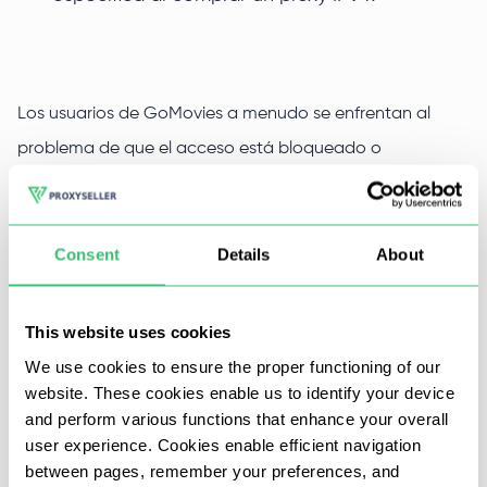
Los usuarios de GoMovies a menudo se enfrentan al
problema de que el acceso está bloqueado o
restringido, y se necesita un servicio proxy fiable que
garantice la transmisión sin problemas. Proxy-Seller.com
ofrece la solución perfecta con nuestro proxy dedicado
Consent
Details
About
GoMovies, desarrollado para mejorar su experiencia de
visualización sin compromiso.
This website uses cookies
We use cookies to ensure the proper functioning of our
website. These cookies enable us to identify your device
Ventajas de elegir el proxy
and perform various functions that enhance your overall
GoMovies de Proxy-Seller
user experience. Cookies enable efficient navigation
between pages, remember your preferences, and