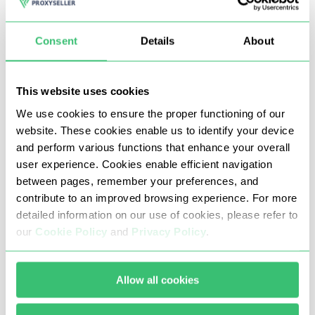
Consent
Details
About
Beneficios de un proxy para Vinted
de Proxy-Seller
This website uses cookies
Vinted tiene políticas estrictas que si no se siguen
We use cookies to ensure the proper functioning of our
website. These cookies enable us to identify your device
pueden resultar en una prohibición permanente. Para
and perform various functions that enhance your overall
comprar o intercambiar artículos de forma segura en la
user experience. Cookies enable efficient navigation
plataforma, muchos usuarios experimentados utilizan
between pages, remember your preferences, and
contribute to an improved browsing experience. For more
servidores proxy privados para conectarse a la tienda
detailed information on our use of cookies, please refer to
online. Sin embargo, la mera compra de un servidor
our
Cookie Policy
and
Privacy Policy
.
proxy no basta para garantizar el acceso y adelantarse
a los competidores, también debe cumplir ciertos
Allow all cookies
requisitos técnicos. La empresa Proxy-Seller ofrece
comprar un proxy para Vinted con parámetros técnicos