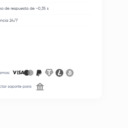
o de respuesta de ~0,35 s
encia 24/7
amos
:
tar soporte para