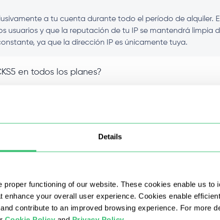
sivamente a tu cuenta durante todo el período de alquiler. Es
os usuarios y que la reputación de tu IP se mantendrá limpia d
onstante, ya que la dirección IP es únicamente tuya.
KS5 en todos los planes?
ro de datos de otros tipos de proxies?
r mayor con descuento?
Details
mi proxy IPv4 privado después de la compra?
 proper functioning of our website. These cookies enable us to i
 al comprar un proxy IPv4?
at enhance your overall user experience. Cookies enable efficien
nd contribute to an improved browsing experience. For more det
ur
Cookie Policy
and
Privacy Policy
.