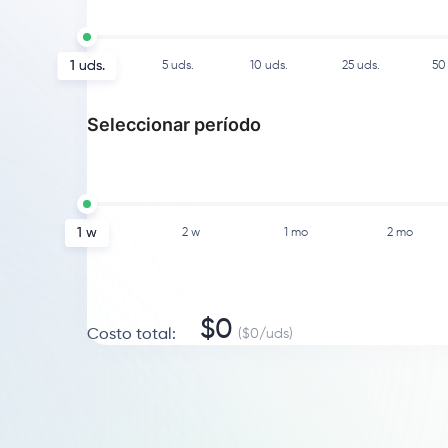
1
uds.
5
uds.
10
uds.
25
uds.
50
Seleccionar período
1 w
2 w
1 mo
2 mo
$
0
Costo total
:
($
0
/
uds
)