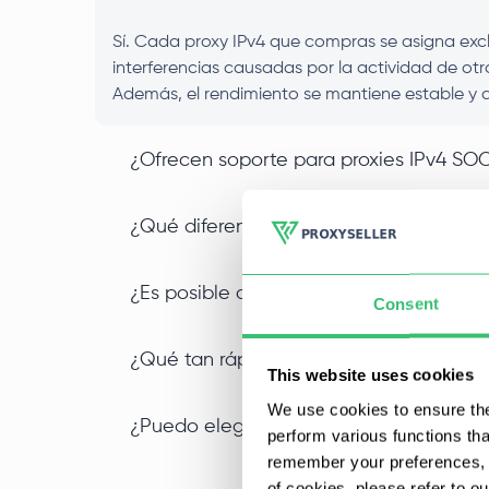
Sí. Cada proxy IPv4 que compras se asigna exclu
interferencias causadas por la actividad de otr
Además, el rendimiento se mantiene estable y c
¿Ofrecen soporte para proxies IPv4 SOC
¿Qué diferencia a un proxy IPv4 de cent
¿Es posible comprar proxies IPv4 al po
Consent
¿Qué tan rápido puedo empezar a usar 
This website uses cookies
We use cookies to ensure the
¿Puedo elegir una ubicación específica
perform various functions th
remember your preferences, a
of cookies, please refer to o