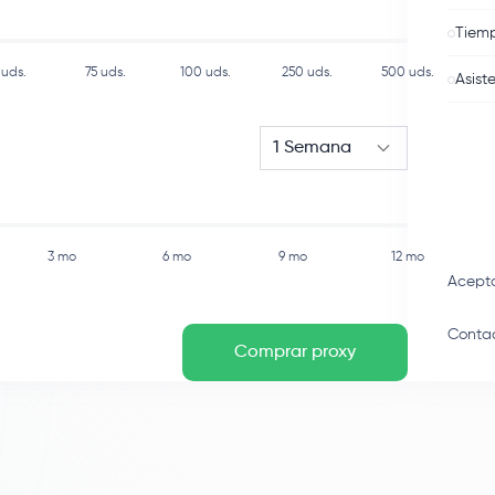
Tiemp
uds.
75
uds.
100
uds.
250
uds.
500
uds.
Asist
1 Semana
3 mo
6 mo
9 mo
12 mo
Acept
Contac
Comprar proxy