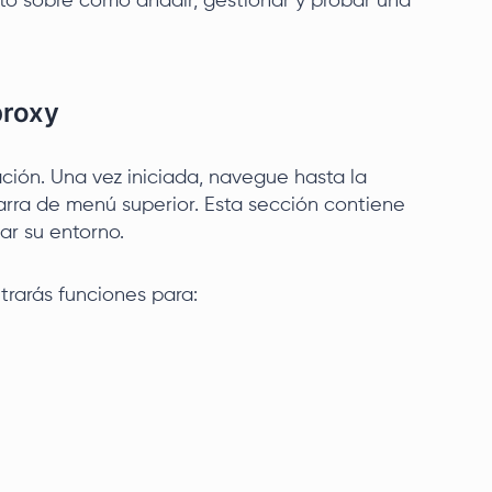
to sobre cómo añadir, gestionar y probar una
proxy
ación. Una vez iniciada, navegue hasta la
arra de menú superior. Esta sección contiene
ar su entorno.
ntrarás funciones para: