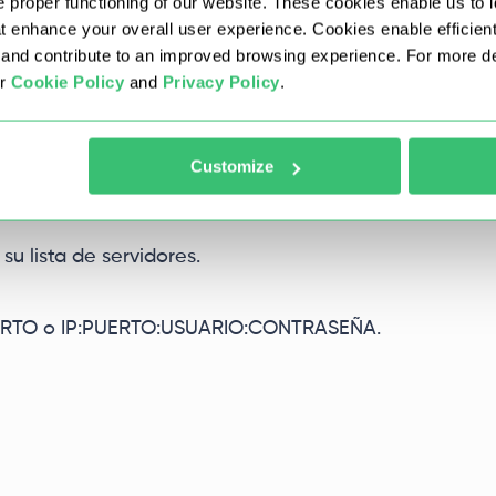
 proper functioning of our website. These cookies enable us to i
at enhance your overall user experience. Cookies enable efficien
nd contribute to an improved browsing experience. For more det
ur
Cookie Policy
and
Privacy Policy
.
Customize
su lista de servidores.
PUERTO o IP:PUERTO:USUARIO:CONTRASEÑA.