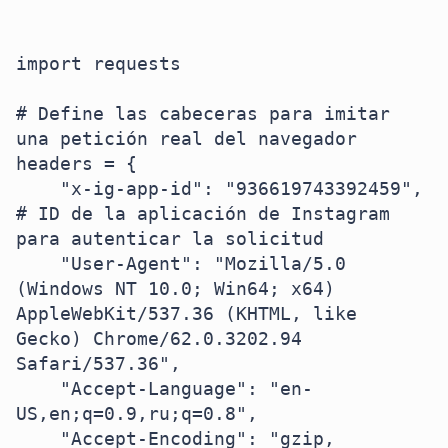
import requests

# Define las cabeceras para imitar 
una petición real del navegador

headers = {

    "x-ig-app-id": "936619743392459",  
# ID de la aplicación de Instagram 
para autenticar la solicitud

    "User-Agent": "Mozilla/5.0 
(Windows NT 10.0; Win64; x64) 
AppleWebKit/537.36 (KHTML, like 
Gecko) Chrome/62.0.3202.94 
Safari/537.36",

    "Accept-Language": "en-
US,en;q=0.9,ru;q=0.8",

    "Accept-Encoding": "gzip, 