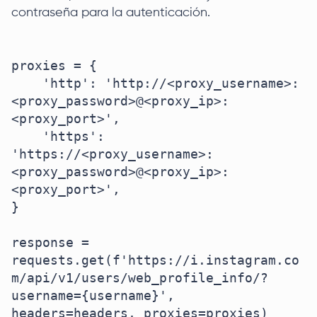
contraseña para la autenticación.
proxies = {

    'http': 'http://<proxy_username>:
<proxy_password>@<proxy_ip>:
<proxy_port>',

    'https': 
'https://<proxy_username>:
<proxy_password>@<proxy_ip>:
<proxy_port>',

}

response = 
requests.get(f'https://i.instagram.co
m/api/v1/users/web_profile_info/?
username={username}', 
headers=headers, proxies=proxies)
