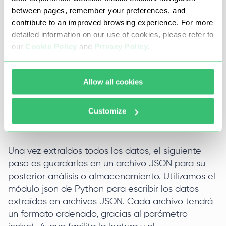
unt,

between pages, remember your preferences, and
        'like count': 
contribute to an improved browsing experience. For more
element.node.edge_liked_by.count,

detailed information on our use of cookies, please refer to
    }

our
Cookie Policy
and
Privacy Policy
.
profile_timeline_media_data.append(me
dia_data)

Allow all cookies
Customize
Paso 5. Guardar los datos en archivos
JSON
Una vez extraídos todos los datos, el siguiente
paso es guardarlos en un archivo JSON para su
posterior análisis o almacenamiento. Utilizamos el
módulo json de Python para escribir los datos
extraídos en archivos JSON. Cada archivo tendrá
un formato ordenado, gracias al parámetro