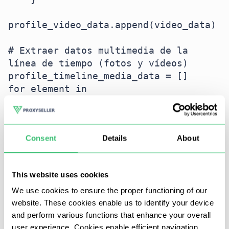
profile_video_data.append(video_data)

# Extraer datos multimedia de la 
línea de tiempo (fotos y vídeos)

profile_timeline_media_data = []

for element in 
response_json.data.user.edge_owner_to
_timeline_media.edges:

    media_data = {

Consent
Details
About
        'id': element.node.id,

        'short code': 
element.node.shortcode,

This website uses cookies
        'media url': 
element.node.display_url,

We use cookies to ensure the proper functioning of our
website. These cookies enable us to identify your device
        'comment count': 
and perform various functions that enhance your overall
element.node.edge_media_to_comment.co
user experience. Cookies enable efficient navigation