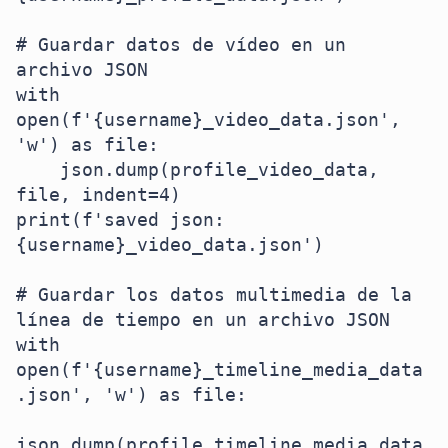
# Guardar datos de vídeo en un 
archivo JSON

with 
open(f'{username}_video_data.json', 
'w') as file:

    json.dump(profile_video_data, 
file, indent=4)

print(f'saved json: 
{username}_video_data.json')

# Guardar los datos multimedia de la 
línea de tiempo en un archivo JSON

with 
open(f'{username}_timeline_media_data
.json', 'w') as file:

json.dump(profile_timeline_media_data