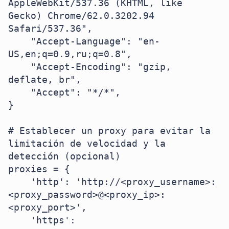
AppleWebKit/537.36 (KHTML, like 
Gecko) Chrome/62.0.3202.94 
Safari/537.36",

    "Accept-Language": "en-
US,en;q=0.9,ru;q=0.8",

    "Accept-Encoding": "gzip, 
deflate, br",

    "Accept": "*/*",

}

# Establecer un proxy para evitar la 
limitación de velocidad y la 
detección (opcional)

proxies = {

    'http': 'http://<proxy_username>:
<proxy_password>@<proxy_ip>:
<proxy_port>',

    'https': 