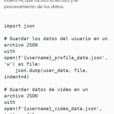
indent=4, que facilita la lectura y el
procesamiento de los datos.
import json

# Guardar los datos del usuario en un 
archivo JSON

with 
open(f'{username}_profile_data.json', 
'w') as file:

    json.dump(user_data, file, 
indent=4)

# Guardar datos de vídeo en un 
archivo JSON

with 
open(f'{username}_video_data.json', 