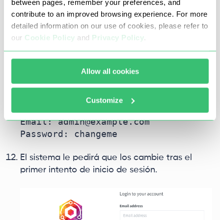
between pages, remember your preferences, and
contribute to an improved browsing experience. For more
detailed information on our use of cookies, please refer to
our
Cookie Policy
and
Privacy Policy
.
Cuando el sitio esté activo, debería aparecer
la pantalla de inicio de sesión. Utilice las
Allow all cookies
credenciales predeterminadas del sitio del
desarrollador para iniciar sesión:
Customize
Email: admin@example.com

El sistema le pedirá que los cambie tras el
primer intento de inicio de sesión.