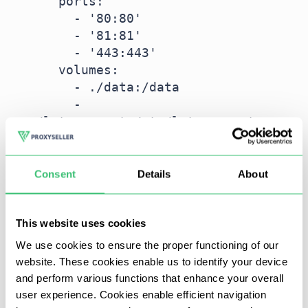
    ports:

      - '80:80'

      - '81:81'

      - '443:443'

    volumes:

      - ./data:/data

      - 
Guarde el archivo e inicie el contenedor:
Consent
Details
About
This website uses cookies
Inicie su navegador web preferido y escriba la
We use cookies to ensure the proper functioning of our
dirección del servidor con el puerto que haya
website. These cookies enable us to identify your device
configurado. En este ejemplo, hemos utilizado
and perform various functions that enhance your overall
el puerto 81:
user experience. Cookies enable efficient navigation