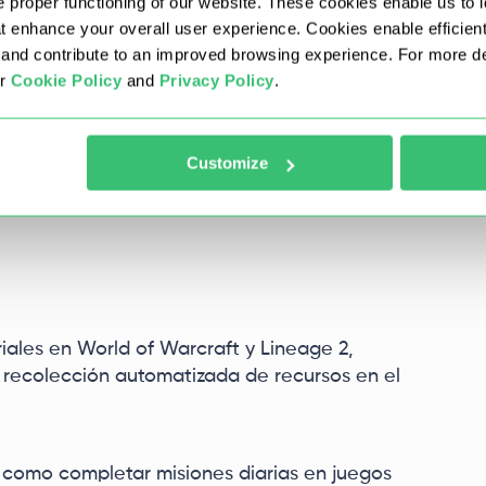
 proper functioning of our website. These cookies enable us to i
at enhance your overall user experience. Cookies enable efficien
nd contribute to an improved browsing experience. For more det
ur
Cookie Policy
and
Privacy Policy
.
erte caza de scripts automatizados y bots para
Customize
fuscación del tráfico mediante el uso de
n cliente real eliminando así las posibilidades de
iales en World of Warcraft y Lineage 2,
a recolección automatizada de recursos en el
como completar misiones diarias en juegos