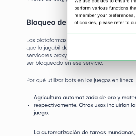
We use cookies to ensure the
perform various functions th
remember your preferences, a
Bloqueo de robots
of cookies, please refer to o
Las plataformas de juego mantienen una fu
que la jugabilidad no se vea afectada. La o
servidores proxy remodela el tráfico al de u
ser bloqueado en ese servicio.
Por qué utilizar bots en los juegos en línea:
Agricultura automatizada de oro y mater
respectivamente. Otros usos incluirían l
juego.
La automatización de tareas mundanas, 