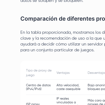
datos se solapen y se bloqueen.
Comparación de diferentes pro
En la tabla proporcionada, mostramos los div
clave y la recomendación de uso a la que u
ayudará a decidir cómo utilizar un servidor
para un conjunto particular de juegos.
Tipo de proxy de
Ventajas
Desventaja
juego
Centro de datos
Alta velocidad,
Bajo anoni
(IPv4/IPv6)
coste asequible
bloqueo po
IP reales
Más caro q
vinculadas a
ISP proxy
proxies de 