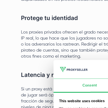
Protege tu identidad
Los proxies privados ofrecen el grado neces
IP real, lo que hace que los jugadores no s
o los adversarios los rastrean. Redirigir el 
pirateo de cuentas, sino que también prote
otros fines como el marketing.
Latencia y rendimiento
Consent
Si un proxy está bien configurado, la latenc
de jugar será óptima. Esto es especialment
This website uses cookies
fracción de segundo es importante. Por eje
niveles de ping podrían determinar el resul