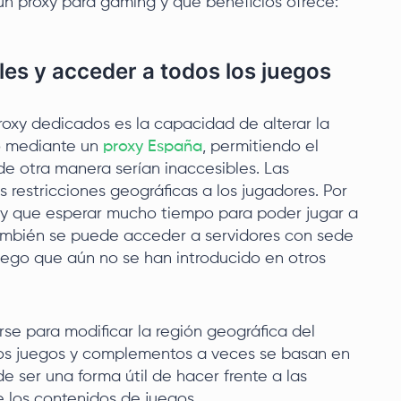
un proxy para gaming y qué beneficios ofrece:
ales y acceder a todos los juegos
roxy dedicados es la capacidad de alterar la
lo mediante un
proxy España
, permitiendo el
de otra manera serían inaccesibles. Las
restricciones geográficas a los jugadores. Por
ay que esperar mucho tiempo para poder jugar a
También se puede acceder a servidores con sede
juego que aún no se han introducido en otros
rse para modificar la región geográfica del
e los juegos y complementos a veces se basan en
e ser una forma útil de hacer frente a las
e los contenidos de juegos.