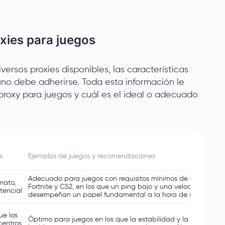
xies para juegos
ersos proxies disponibles, las características
no debe adherirse. Toda esta información le
 proxy para juegos y cuál es el ideal o adecuado
s
Ejemplos de juegos y recomendaciones
Adecuado para juegos con requisitos mínimos de anonimato
mato,
Fortnite y CS2, en los que un ping bajo y una velocidad rápi
tencial
desempeñan un papel fundamental a la hora de utilizar el p
ue los
Óptimo para juegos en los que la estabilidad y la protección
centros