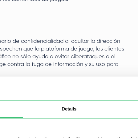
ario de confidencialidad al ocultar la dirección
ospechen que la plataforma de juego, los clientes
tráfico no sólo ayuda a evitar ciberataques o el
ge contra la fuga de información y su uso para
Details
ia será menor y, por tanto, la conexión a la hora
e útil en juegos online multijugador, donde cada
mplo, en un shooter o en un juego MOBA, los
tado de la partida.