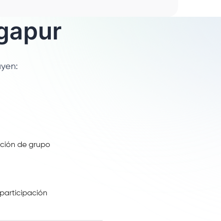
ngapur
uyen:
ación de grupo
participación