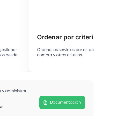
Ordenar por criterios
gestionar
Ordena los servicios por estado de la IP, p
eros desde
compra y otros criterios.
 y administrar
Documentación
us