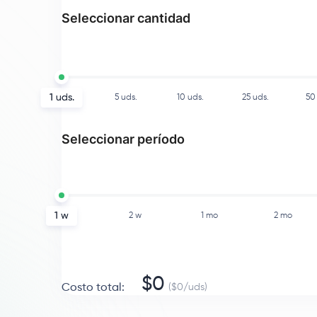
Seleccionar cantidad
1
uds.
5
uds.
10
uds.
25
uds.
50
Seleccionar período
1 w
2 w
1 mo
2 mo
$
0
Costo total
:
($
0
/
uds
)