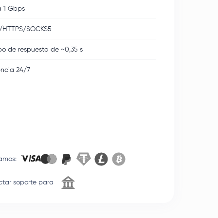
 1 Gbps
/HTTPS/SOCKS5
o de respuesta de ~0,35 s
encia 24/7
amos
:
tar soporte para