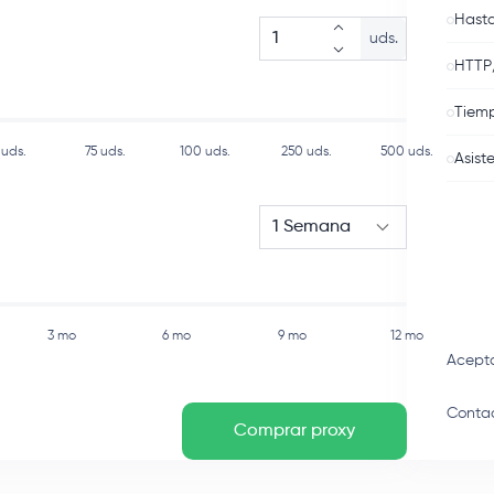
Hasta
uds.
HTTP
Tiemp
uds.
75
uds.
100
uds.
250
uds.
500
uds.
Asist
1 Semana
3 mo
6 mo
9 mo
12 mo
Acept
Contac
Comprar proxy