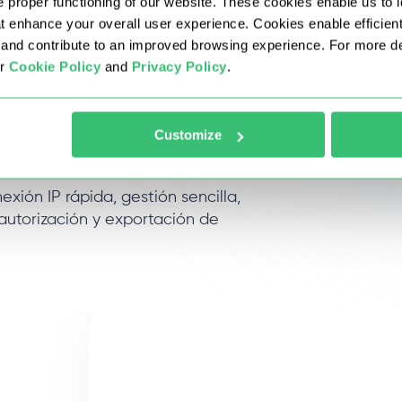
 proper functioning of our website. These cookies enable us to i
at enhance your overall user experience. Cookies enable efficien
nd contribute to an improved browsing experience. For more det
ur
Cookie Policy
and
Privacy Policy
.
es de Singapur
Customize
nexión IP rápida, gestión sencilla,
 autorización y exportación de