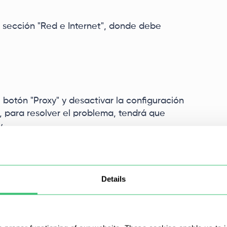
a sección "Red e Internet", donde debe
el botón "Proxy" y desactivar la configuración
 para resolver el problema, tendrá que
.
Details
e seguridad, el procedimiento se parece a esto.
nsulta "firewall" e inicie la aplicación panel de