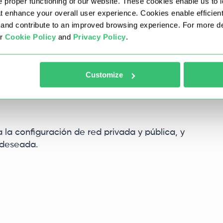
 proper functioning of our website. These cookies enable us to i
at enhance your overall user experience. Cookies enable efficien
nd contribute to an improved browsing experience. For more det
ur
Cookie Policy
and
Privacy Policy
.
erda, haga clic en el enlace "Activar o
der".
Customize
a la configuración de red privada y pública, y
 deseada.