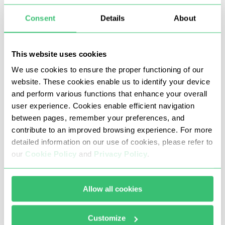
Protocolos y autenticación
- SOCKS5 y HTTPS;
Consent
Details
About
autenticación por usuario/contraseña o allowlisting
de IP;
This website uses cookies
Control de sesiones
- combina identidad persistente
We use cookies to ensure the proper functioning of our
para aprobaciones/pruebas con rotación para
website. These cookies enable us to identify your device
and perform various functions that enhance your overall
escalar;
user experience. Cookies enable efficient navigation
Señales de identidad de alta confianza
- IP de
between pages, remember your preferences, and
operador con fuertes características de anonimato;
contribute to an improved browsing experience. For more
detailed information on our use of cookies, please refer to
Control por API y panel
- gestiona frecuencia de
our
Cookie Policy
and
Privacy Policy
.
rotación, operaciones masivas y webhooks desde un
solo panel;
Allow all cookies
Ofrecemos direcciones IP móviles con rotación
Customize