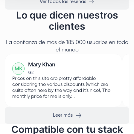
Ver todas las reseñas
Lo que dicen nuestros
clientes
La confianza de más de 185 000 usuarios en todo
el mundo
Mary Khan
M
K
G2
Prices on this site are pretty affordable,
I 
considering the various discounts (which are
Pr
quite often here by the way and it's nice), The
sm
monthly price for me is only...
Th
Leer más
Compatible con tu stack