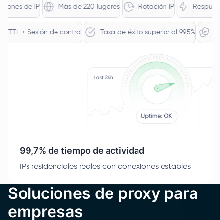
ones de IP
Más de 220 lugares
Rotación IP
Respuesta 
s
TTL + Sesión de control
Tasa de éxito superior al 99,5%
99,7% de tiempo de actividad
IPs residenciales reales con conexiones estables
Soluciones de proxy para
empresas