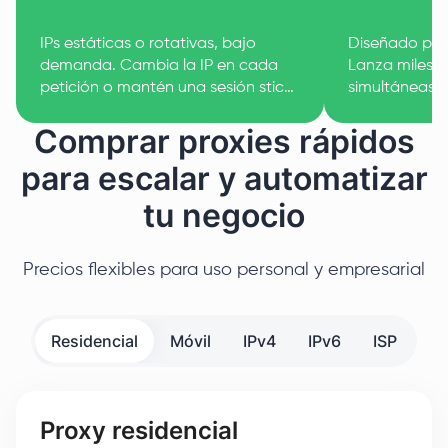
IPs estáticas o rotativas, bajo
Diseñado para
demanda. Cambia la IP en cada
Lanza miles d
petición o mantén una sesión sticky
simultáneas s
el tiempo que haga falta.
rendimiento.
Comprar proxies rápidos
para escalar y automatizar
tu negocio
Precios flexibles para uso personal y empresarial
Residencial
Móvil
IPv4
IPv6
ISP
Proxy residencial