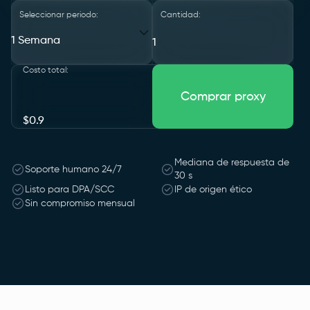
Seleccionar periodo:
Cantidad:
1 Semana
Costo total
:
Comprar proxy
$
0.9
Mediana de respuesta de
Soporte humano 24/7
30 s
Listo para DPA/SCC
IP de origen ético
Sin compromiso mensual