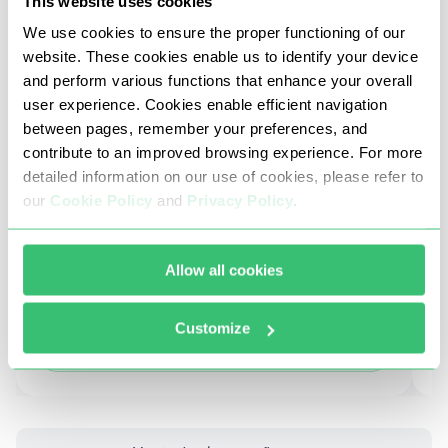
This website uses cookies
Reto
R
We use cookies to ensure the proper functioning of our
El pipeline de scraping alimentaba
L
website. These cookies enable us to identify your device
directamente el entrenamiento del
s
and perform various functions that enhance your overall
modelo de IA, pero devolvía datos
e
user experience. Cookies enable efficient navigation
geográficos inexactos que corrompían los
r
between pages, remember your preferences, and
datasets.
contribute to an improved browsing experience. For more
N
detailed information on our use of cookies, please refer to
Nuestra solución:
Leer
our
Cookie Policy
and
Privacy Policy
.
Resultado:
Allow all cookies
Datos geo-precisos para pipelines de
IA · Cero errores en cascada · Menor
Customize
coste a escala