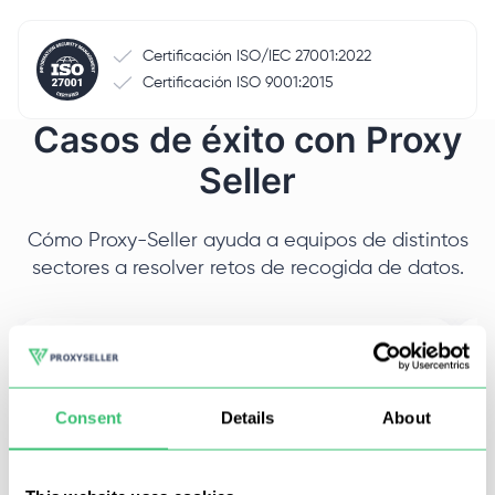
Certificación ISO/IEC 27001:2022
Certificación ISO 9001:2015
Casos de éxito con Proxy
Seller
Cómo Proxy-Seller ayuda a equipos de distintos
sectores a resolver retos de recogida de datos.
Tamaño
T
Pyme
M
Consent
Details
About
Sector
S
Pipelines de datos para IA
W