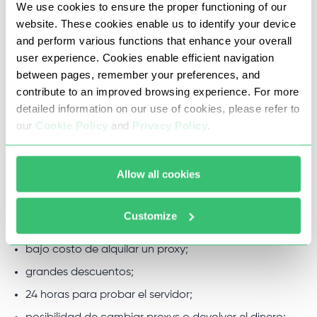
We use cookies to ensure the proper functioning of our
proxies, podrás exprimir al máximo las ventajas del
website. These cookies enable us to identify your device
and perform various functions that enhance your overall
mensajero Telegram, saltándote todos los bloqueos y
user experience. Cookies enable efficient navigation
restricciones posibles.
between pages, remember your preferences, and
contribute to an improved browsing experience. For more
detailed information on our use of cookies, please refer to
Por qué debería comprar un proxy
our
Cookie Policy
and
Privacy Policy
.
para Telegram de Proxy-Seller
Allow all cookies
10 razones para contactar con nuestra empresa de
alquiler de servidores proxy:
Customize
soporte técnico las 24 horas;
bajo costo de alquilar un proxy;
grandes descuentos;
24 horas para probar el servidor;