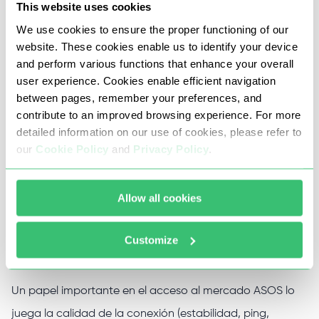
This website uses cookies
productos para una región específica).
We use cookies to ensure the proper functioning of our
Utilizar un número ilimitado de cuentas desde un
website. These cookies enable us to identify your device
mismo dispositivo (aumenta las posibilidades de
and perform various functions that enhance your overall
user experience. Cookies enable efficient navigation
comprar un artículo único o varias copias).
between pages, remember your preferences, and
Utilizar software botting (software especialmente
contribute to an improved browsing experience. For more
diseñado para automatizar las compras en ASOS).
detailed information on our use of cookies, please refer to
our
Cookie Policy
and
Privacy Policy
.
Eludir las prohibiciones de los algoritmos de seguridad
de ASOS.
Allow all cookies
Ventajas de los proxies privados
Customize
para ASOS de Proxy-Seller
Un papel importante en el acceso al mercado ASOS lo
juega la calidad de la conexión (estabilidad, ping,