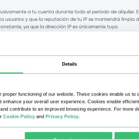
sivamente a tu cuenta durante todo el período de alquiler. Es
os usuarios y que la reputación de tu IP se mantendrá limpia d
onstante, ya que la dirección IP es únicamente tuya.
KS5 en todos los planes?
Details
ro de datos de otros tipos de proxies?
r mayor con descuento?
 proper functioning of our website. These cookies enable us to i
at enhance your overall user experience. Cookies enable efficien
mi proxy IPv4 privado después de la compra?
nd contribute to an improved browsing experience. For more det
ur
Cookie Policy
and
Privacy Policy
.
 al comprar un proxy IPv4?