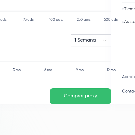
Tiemp
uds.
75
uds.
100
uds.
250
uds.
500
uds.
Asist
1 Semana
3 mo
6 mo
9 mo
12 mo
Acept
Contac
Comprar proxy