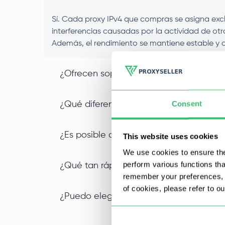
Sí. Cada proxy IPv4 que compras se asigna exclu
interferencias causadas por la actividad de otr
Además, el rendimiento se mantiene estable y c
¿Ofrecen soporte para proxies IPv4 SOC
Consent
¿Qué diferencia a un proxy IPv4 de cent
¿Es posible comprar proxies IPv4 al po
This website uses cookies
We use cookies to ensure the
perform various functions th
¿Qué tan rápido puedo empezar a usar 
remember your preferences, a
of cookies, please refer to o
¿Puedo elegir una ubicación específica