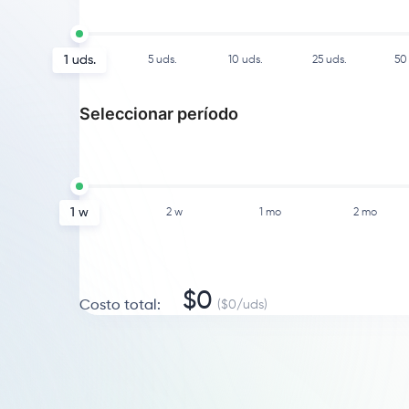
1
uds.
5
uds.
10
uds.
25
uds.
50
Seleccionar período
1 w
2 w
1 mo
2 mo
$
0
Costo total
:
($
0
/
uds
)