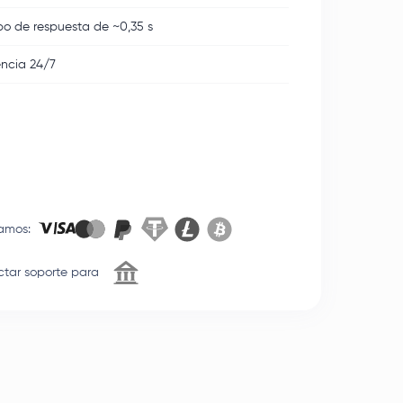
o de respuesta de ~0,35 s
encia 24/7
amos
:
tar soporte para