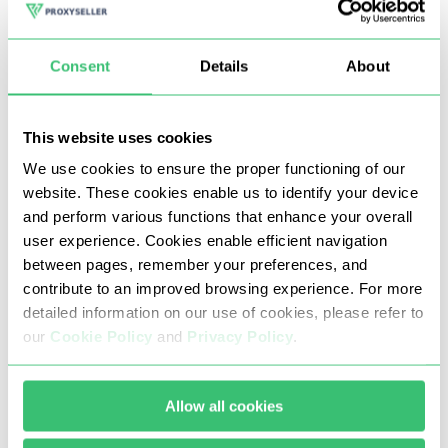
Consent
Details
About
Redes sociales
P
Rotación de direcciones IP con una reputación de
This website uses cookies
grupo impecable
We use cookies to ensure the proper functioning of our
Recopilación de datos multihilo
website. These cookies enable us to identify your device
and perform various functions that enhance your overall
Seguimiento del contenido público y de la
m
user experience. Cookies enable efficient navigation
participación
between pages, remember your preferences, and
contribute to an improved browsing experience. For more
detailed information on our use of cookies, please refer to
our
Cookie Policy
and
Privacy Policy
.
Allow all cookies