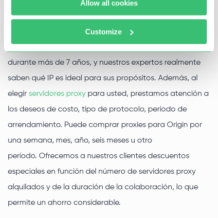
Proxy-Seller: proxies rentables para
Allow all cookies
Origin
Customize
Hemos estado representados en el mercado de proxy
durante más de 7 años, y nuestros expertos realmente
saben qué IP es ideal para sus propósitos. Además, al
elegir
servidores proxy
para usted, prestamos atención a
los deseos de costo, tipo de protocolo, período de
arrendamiento. Puede comprar proxies para Origin por
una semana, mes, año, seis meses u otro
período. Ofrecemos a nuestros clientes descuentos
especiales en función del número de servidores proxy
alquilados y de la duración de la colaboración, lo que
permite un ahorro considerable.