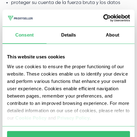
proteger su cuenta de la fuerza bruta y los datos
personales del fraude;
farmear y actualizar su cuenta, obteniendo una
ganancia real;
Consent
Details
About
evitar las restricciones regionales y locales (jugar en la
oficina, en la escuela, en el trabajo).
This website uses cookies
We use cookies to ensure the proper functioning of our
website. These cookies enable us to identify your device
Para Origin, lo mejor es comprar proxies de Inglaterra,
and perform various functions that enhance your overall
Estados Unidos y Canadá, con ellos puede descargar
user experience. Cookies enable efficient navigation
between pages, remember your preferences, and
fácilmente casi cualquier juego. Puede divertirse con los
contribute to an improved browsing experience. For more
proxies de Origin en cualquier momento y en cualquier
detailed information on our use of cookies, please refer to
lugar.
our
Cookie Policy
and
Privacy Policy
.