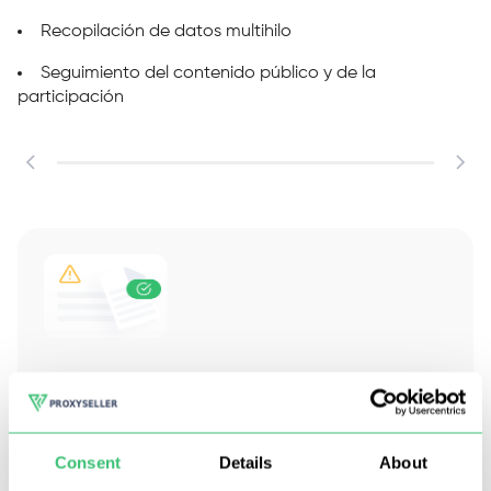
Recopilación de datos multihilo
Seguimiento del contenido público y de la
m
participación
Nuestros proxies Francia prohíben los ataques
DDoS y de fuerza bruta, el uso fraudulento de
tarjetas de crédito y cualquier otra actividad
fraudulenta o ilegal.
Consent
Details
About