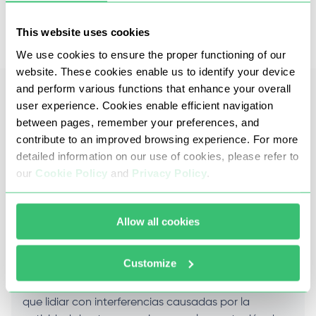
Mantenemos nuestra red limpia y las
conexiones estables, para que los datos
This website uses cookies
fluyan sin interrupciones.
We use cookies to ensure the proper functioning of our
website. These cookies enable us to identify your device
and perform various functions that enhance your overall
user experience. Cookies enable efficient navigation
Preguntas frecuentes
between pages, remember your preferences, and
contribute to an improved browsing experience. For more
detailed information on our use of cookies, please refer to
our
Cookie Policy
and
Privacy Policy
.
¿Estos proxies IPv4 privados están
dedicados exclusivamente a un solo
usuario?
Allow all cookies
Sí. Cada proxy IPv4 que compras se asigna
Customize
exclusivamente a tu cuenta durante todo el
período de alquiler. Esto significa que no tendrás
que lidiar con interferencias causadas por la