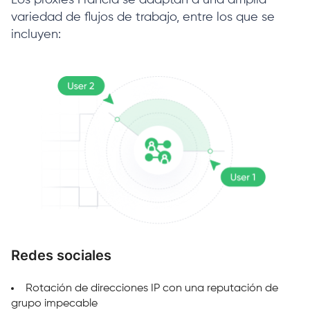
Los proxies Francia se adaptan a una amplia
variedad de flujos de trabajo, entre los que se
incluyen:
Redes sociales
P
Rotación de direcciones IP con una reputación de
grupo impecable