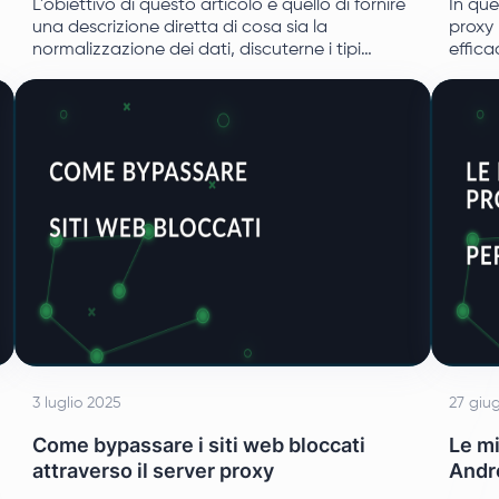
L'obiettivo di questo articolo è quello di fornire
In que
una descrizione diretta di cosa sia la
proxy 
normalizzazione dei dati, discuterne i tipi
effica
principali e descriverne i principi insieme ad
consig
esempi applicativi.
3 luglio 2025
27 giu
Come bypassare i siti web bloccati
Le mi
attraverso il server proxy
Andr