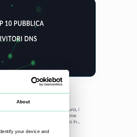
to 2025
r DNS pubblici - TOP 10
About
lementi cruciali dell'infrastruttura, i
 DNS pubblici svolgono la funzione
iale di tradurre i nomi di dominio in
zzi IP associati, consentendo agli utenti di
dentify your device and
et di accedere a siti web specifici.