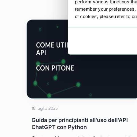
perform various functions th
profilo.
remember your preferences, a
of cookies, please refer to o
18 luglio 2025
Guida per principianti all'uso dell'API
ChatGPT con Python