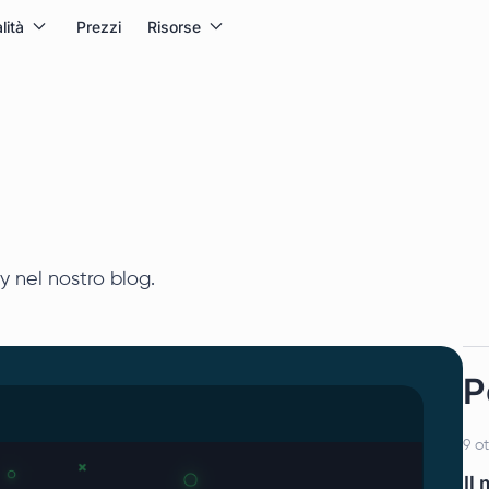
lità
Prezzi
Risorse
xy nel nostro blog.
P
9 o
Il