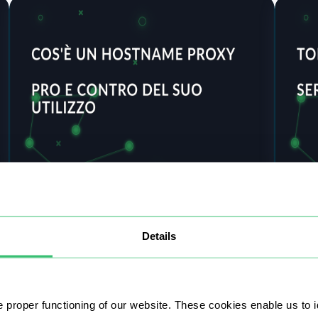
prezzo.
15 agosto 2025
5 agos
Che cos'è un hostname proxy e quali
Serve
Details
sono i pro e i contro del suo utilizzo?
Come e
server
Quando un utente imposta un proxy, la
essenz
maggior parte delle persone ricorda che si
indiri
tratta di un indirizzo IP, una porta e, per le
 proper functioning of our website. These cookies enable us to i
Intern
soluzioni private, un nome utente e una