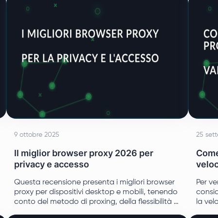
9 ottobre 2025
25 set
Il miglior browser proxy 2026 per
Come 
privacy e accesso
veloc
Questa recensione presenta i migliori browser
Per ve
proxy per dispositivi desktop e mobili, tenendo
consid
conto del metodo di proxing, della flessibilità di
la vel
configurazione, della facilità d'uso e del