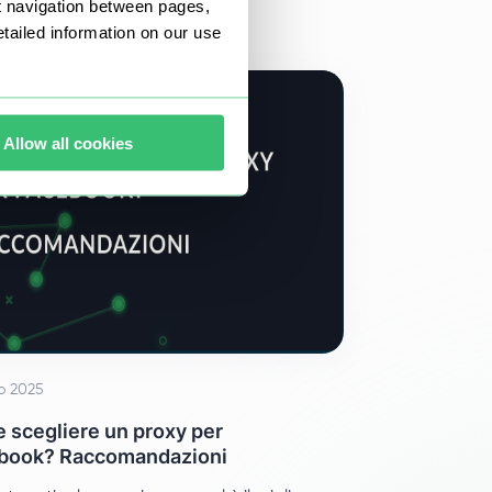
t navigation between pages,
ailed information on our use
Allow all cookies
io 2025
 scegliere un proxy per
book? Raccomandazioni