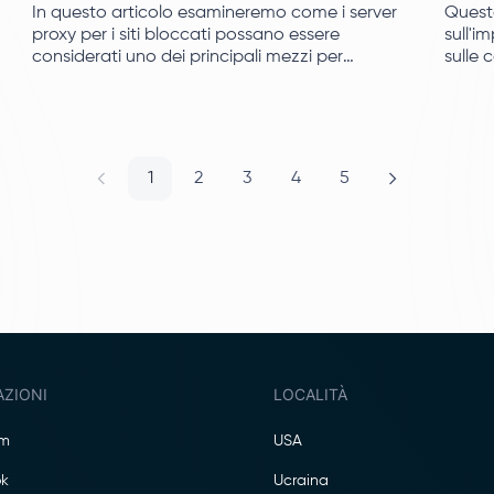
In questo articolo esamineremo come i server
Questo
proxy per i siti bloccati possano essere
sull'i
considerati uno dei principali mezzi per
sulle 
accedere con l'adeguato anonimato e
attenz
sicurezza.
2025.
1
2
3
4
5
AZIONI
LOCALITÀ
am
USA
k
Ucraina