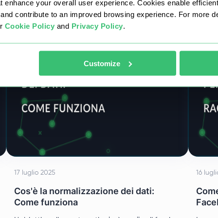
at enhance your overall user experience. Cookies enable efficien
password. Questa discussione si propone di
nd contribute to an improved browsing experience. For more det
fare luce sul significato di hostname proxy e
ur
Cookie Policy
and
Privacy Policy
.
sulle sue caratteristiche.
Customize
17 luglio 2025
16 lugl
Cos'è la normalizzazione dei dati:
Come
Come funziona
Face