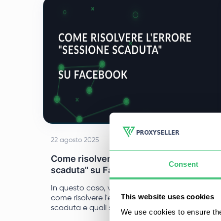
22 agosto 2025
Come risolvere l'errore "Sessione
Consent
scaduta" su Facebook
In questo caso, vi spiegheremo in dettaglio
This website uses cookies
come risolvere l'errore di Facebook di sessione
scaduta e quali sono i passi da compiere per
We use cookies to ensure the
riottenere rapidamente un accesso stabile al