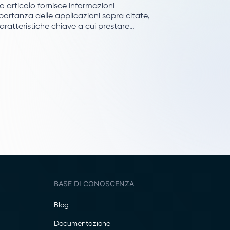
 articolo fornisce informazioni
mportanza delle applicazioni sopra citate,
caratteristiche chiave a cui prestare
ione e sul software più apprezzato nel
BASE DI CONOSCENZA
Blog
Documentazione