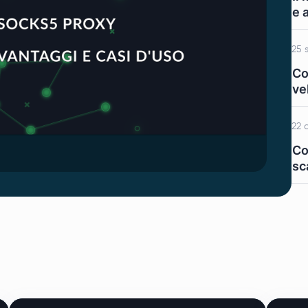
e 
25 
Co
ve
22 
Co
sc