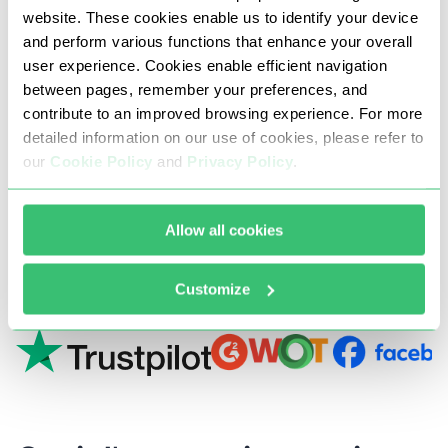
Cosa dicono i nostri clienti
website. These cookies enable us to identify your device
and perform various functions that enhance your overall
user experience. Cookies enable efficient navigation
Fidato da oltre 185.000 utenti in tutto il mondo
between pages, remember your preferences, and
contribute to an improved browsing experience. For more
detailed information on our use of cookies, please refer to
10000 +
our
Cookie Policy
and
Privacy Policy
.
recensioni dai clienti
Allow all cookies
Siamo menzionati:
Customize