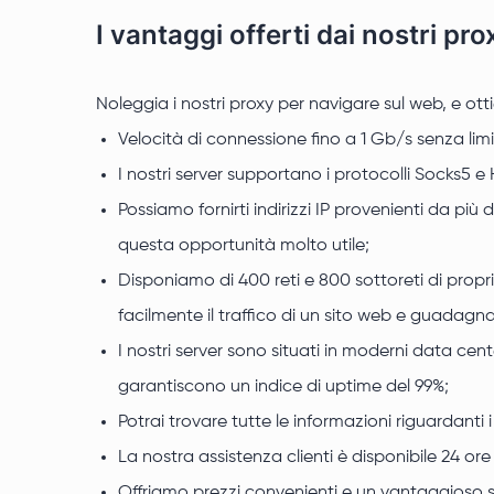
I vantaggi offerti dai nostri pro
Noleggia i nostri proxy per navigare sul web, e ottie
Velocità di connessione fino a 1 Gb/s senza limit
I nostri server supportano i protocolli Socks5 e 
Possiamo fornirti indirizzi IP provenienti da più 
questa opportunità molto utile;
Disponiamo di 400 reti e 800 sottoreti di propr
facilmente il traffico di un sito web e guadagna
I nostri server sono situati in moderni data ce
garantiscono un indice di uptime del 99%;
Potrai trovare tutte le informazioni riguardanti
La nostra assistenza clienti è disponibile 24 or
Offriamo prezzi convenienti e un vantaggioso sis