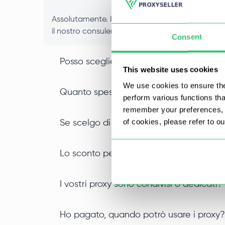
Assolutamente. I nostri proxy provengono da vari
il nostro consulente e forniremo una sostituzion
Consent
Posso scegliere proxy situati in città e/o
This website uses cookies
We use cookies to ensure the
Quanto spesso aggiornate i vostri prox
perform various functions th
remember your preferences, a
of cookies, please refer to o
Se scelgo di noleggiare dei proxy per p
Lo sconto per i noleggi più lunghi e que
I vostri proxy sono condivisi o dedicati?
Ho pagato, quando potrò usare i proxy?