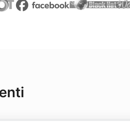
enti
sottoreti?