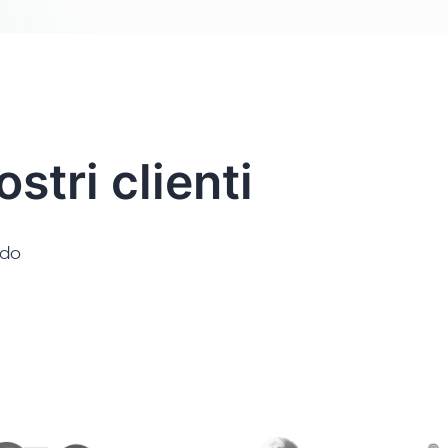
stri clienti
ndo