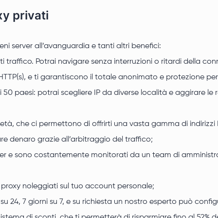
xy privati
ni server all’avanguardia e tanti altri benefici:
i traffico. Potrai navigare senza interruzioni o ritardi della co
HTTP(s), e ti garantiscono il totale anonimato e protezione per 
di 50 paesi: potrai scegliere IP da diverse località e aggirare le 
ietà, che ci permettono di offrirti una vasta gamma di indirizz
re denaro grazie all’arbitraggio del traffico;
nter e sono costantemente monitorati da un team di amministra
 i proxy noleggiati sul tuo account personale;
e su 24, 7 giorni su 7, e su richiesta un nostro esperto può con
tema di sconti, che ti permetterà di risparmiare fino al 52% del