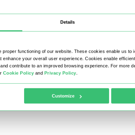
e sottoreti e siamo lieti di sostituire quelli che non soddisf
e.
Details
 regioni (stati) specifiche?
 proper functioning of our website. These cookies enable us to i
y?
at enhance your overall user experience. Cookies enable efficien
nd contribute to an improved browsing experience. For more det
ur
Cookie Policy
and
Privacy Policy
.
iù mesi, è possibile cambiarli periodicamente?
llo per il numero di proxy sono cumulabili?
Customize