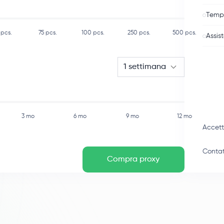
Tempo
pcs.
75
pcs.
100
pcs.
250
pcs.
500
pcs.
Assis
1 settimana
3 mo
6 mo
9 mo
12 mo
Accet
Contat
Compra proxy