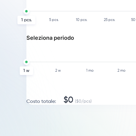
1
pcs.
5
pcs.
10
pcs.
25
pcs.
50
Seleziona periodo
1 w
2 w
1 mo
2 mo
$
0
Costo totale
:
($
0
/
pcs
)