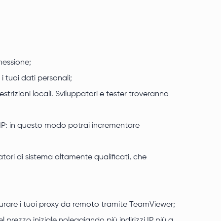
nnessione;
i tuoi dati personali;
restrizioni locali. Sviluppatori e tester troveranno
i IP: in questo modo potrai incrementare
tori di sistema altamente qualificati, che
figurare i tuoi proxy da remoto tramite TeamViewer;
 prezzo iniziale noleggiando più indirizzi IP più a