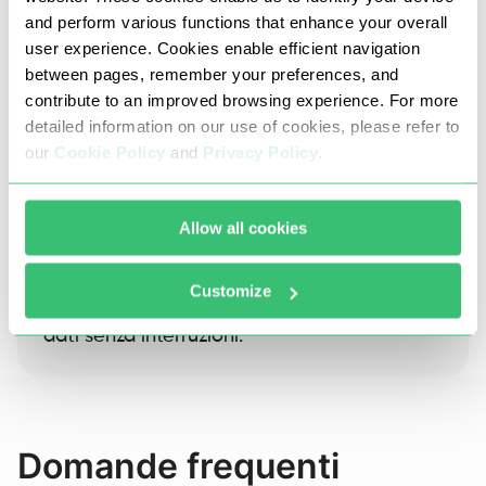
and perform various functions that enhance your overall
user experience. Cookies enable efficient navigation
between pages, remember your preferences, and
contribute to an improved browsing experience. For more
detailed information on our use of cookies, please refer to
our
Cookie Policy
and
Privacy Policy
.
I nostri proxy dell'Inghilterra vietano attacchi
DDoS e brute force, il carding e qualsiasi altra
Allow all cookies
attività fraudolenta o illegale.
Manteniamo il nostro pool pulito e le
Customize
connessioni stabili, garantendo un flusso di
dati senza interruzioni.
Domande frequenti