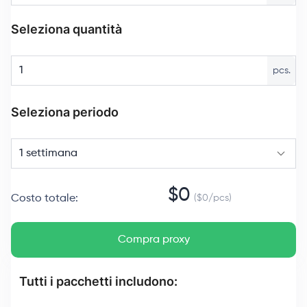
Seleziona quantità
pcs.
Seleziona periodo
1 settimana
$
0
Costo totale
:
($
0
/
pcs
)
Compra proxy
Tutti i pacchetti includono: