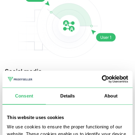
Social media
M
IP razziale, senza captcha e blocco;
Consent
Details
About
Analisi e imbrogli multi-thread;
Commento e completamento automatico
This website uses cookies
We use cookies to ensure the proper functioning of our
website. These cookies enable us to identify your device