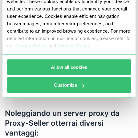
website. These cookies enable us to identify your device
Potrai guadagnare oro più facilmente;
and perform various functions that enhance your overall
user experience. Cookies enable efficient navigation
Potrai farmare i tuoi personaggi tramite bot.
between pages, remember your preferences, and
contribute to an improved browsing experience. For more
detailed information on our use of cookies, please refer to
Proxy affidabili e stabili per WoW
our
Cookie Policy
and
Privacy Policy
.
Se desideri migliorare la tua esperienza di gioco e
Allow all cookies
proteggere i tuoi dati personali, i proxy privati di Proxy-
Seller fanno al caso tuo. La nostra azienda offre prezzi
Customize
competitivi e sconti vantaggiosi.
Noleggiando un server proxy da
Proxy-Seller otterrai diversi
vantaggi: