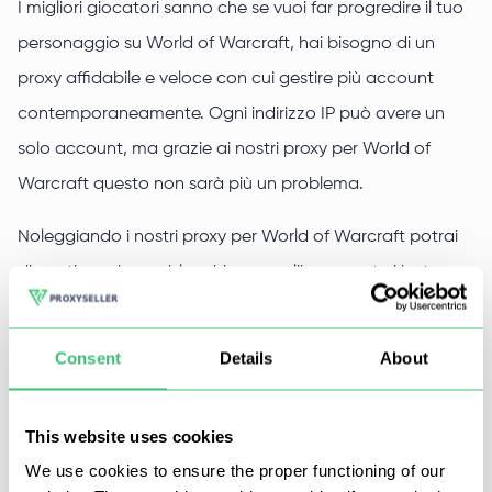
I migliori giocatori sanno che se vuoi far progredire il tuo
personaggio su World of Warcraft, hai bisogno di un
proxy affidabile e veloce con cui gestire più account
contemporaneamente. Ogni indirizzo IP può avere un
solo account, ma grazie ai nostri proxy per World of
Warcraft questo non sarà più un problema.
Noleggiando i nostri proxy per World of Warcraft potrai
dimenticare ban e blocchi e usare liberamente i bot,
perché il tuo indirizzo IP reale sarà nascosto. Con i nostri
indirizzi IP privati potrai:
Consent
Details
About
Bypassare ogni tipo di restrizione regionale;
Ridurre il ping e i tempi di risposta;
This website uses cookies
Giocare a WoW tenendo al sicuro i tuoi dati personali;
We use cookies to ensure the proper functioning of our
Potrai creare e usare più account;