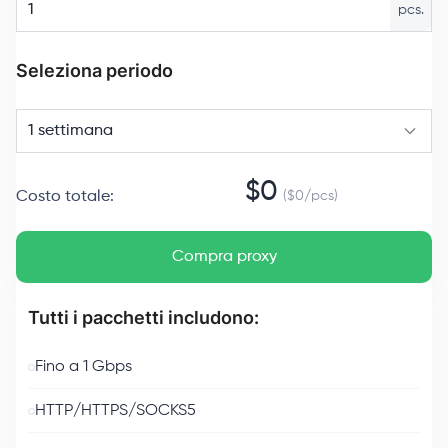
pcs.
Seleziona periodo
1 settimana
$
0
Costo totale
:
($
0
/
pcs
)
Compra proxy
Tutti i pacchetti includono:
Fino a 1 Gbps
HTTP/HTTPS/SOCKS5