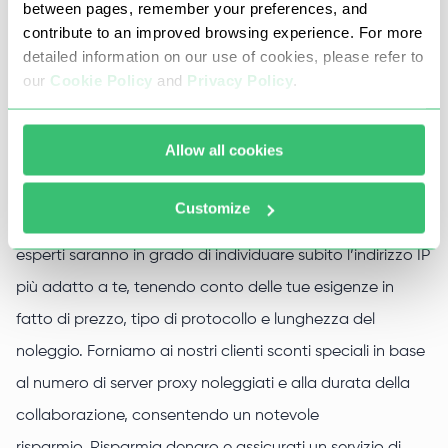
between pages, remember your preferences, and
scaricare praticamente ogni gioco disponibile. Con un
contribute to an improved browsing experience. For more
detailed information on our use of cookies, please refer to
proxy per Origin potrai divertirti ovunque e in qualsiasi
our
Cookie Policy
and
Privacy Policy
.
momento.
Allow all cookies
Noleggia i nostri proxy per Origin
Customize
Siamo sul mercato dei proxy da oltre 7 anni: i nostri
esperti saranno in grado di individuare subito l’indirizzo IP
più adatto a te, tenendo conto delle tue esigenze in
fatto di prezzo, tipo di protocollo e lunghezza del
noleggio. Forniamo ai nostri clienti sconti speciali in base
al numero di server proxy noleggiati e alla durata della
collaborazione, consentendo un notevole