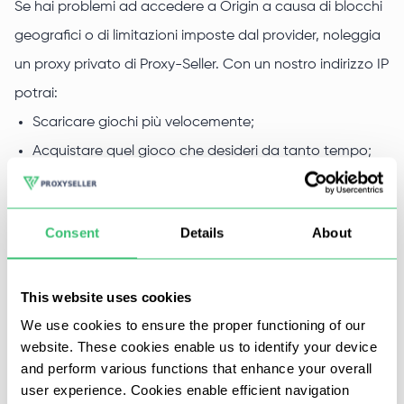
Se hai problemi ad accedere a Origin a causa di blocchi
geografici o di limitazioni imposte dal provider, noleggia
un proxy privato di Proxy-Seller. Con un nostro indirizzo IP
potrai:
Scaricare giochi più velocemente;
Acquistare quel gioco che desideri da tanto tempo;
Aprire nuovi account;
Proteggere le tue informazioni personali;
Consent
Details
About
Farmare e avanzare nei giochi;
Bypassare restrizioni regionali e locali, per poter
This website uses cookies
giocare in ufficio, a scuola, ecc.
We use cookies to ensure the proper functioning of our
website. These cookies enable us to identify your device
and perform various functions that enhance your overall
Per Origin è meglio noleggiare un proxy dall'Inghilterra,
user experience. Cookies enable efficient navigation
dagli Stati Uniti o dal Canada, grazie al quale potrai