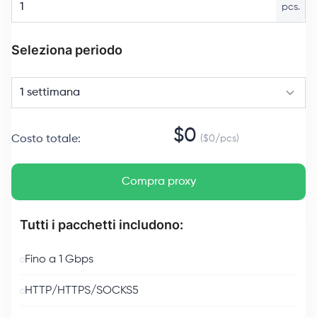
pcs.
Seleziona periodo
1 settimana
$
0
Costo totale
:
($
0
/
pcs
)
Compra proxy
Tutti i pacchetti includono:
Fino a 1 Gbps
HTTP/HTTPS/SOCKS5