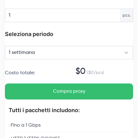
pcs.
Seleziona periodo
1 settimana
$
0
Costo totale
:
($
0
/
pcs
)
Compra proxy
Tutti i pacchetti includono:
Fino a 1 Gbps