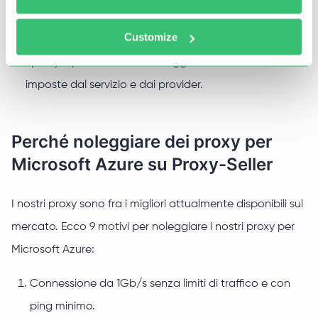
Possibilità di testare le applicazioni pensate per essere
Customize
usate da più account e in più regioni;
I proxy ti permetteranno di aggirarare le restrizioni
imposte dal servizio e dai provider.
Perché noleggiare dei proxy per
Microsoft Azure su Proxy-Seller
I nostri proxy sono fra i migliori attualmente disponibili sul
mercato. Ecco 9 motivi per noleggiare i nostri proxy per
Microsoft Azure:
Connessione da 1Gb/s senza limiti di traffico e con
ping minimo.