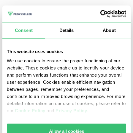
Microsoft Azure è una piattaforma per svilupppatori
dalla crescente popolarità, ma sono in pochi a sapere
Consent
Details
About
che usare un server proxy per questo servizio potrà
rendere più efficiente il processo di sviluppo di un
This website uses cookies
software.
We use cookies to ensure the proper functioning of our
website. These cookies enable us to identify your device
Proxy per Microsoft Azure -
and perform various functions that enhance your overall
user experience. Cookies enable efficient navigation
Vantaggi
between pages, remember your preferences, and
contribute to an improved browsing experience. For more
L’utilizzo di un server proxy privato per Microsoft Azure
detailed information on our use of cookies, please refer to
our
Cookie Policy
and
Privacy Policy
.
offre svariati vantaggi agli sviluppatori, fra i quali:
Canali di comunicazione ad alta velocità per il servizio
cloud di Microsoft Azure;
Allow all cookies