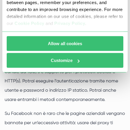
between pages, remember your preferences, and
Noleggia dei
proxy server
per Facebook su Proxy-
contribute to an improved browsing experience. For more
Seller.com per promuovere account e pagine senza
detailed information on our use of cookies, please refer to
incorrere in blocchi e limitazioni dovuti ad attività
our
Cookie Policy
and
Privacy Policy
.
sospetta di uno o più account. I nostri proxy funzionano
con tutti i programmi di promozione per questo social
Allow all cookies
network.
Customize
I nostri proxy per Facebook offrono traffico illimitato,
canale da 1Gb/s e supporto per i protocolli Socks5 e
HTTP(s). Potrai eseguire l’autenticazione tramite nome
utente e password o indirizzo IP statico. Potrai anche
usare entrambi i metodi contemporaneamente.
Su Facebook non è raro che le pagine aziendali vengano
bannate per un’eccessiva attività: usare dei proxy ti