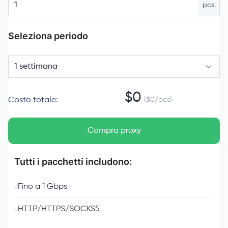
pcs.
Seleziona periodo
1 settimana
$
0
Costo totale
:
($
0
/
pcs
)
Compra proxy
Tutti i pacchetti includono:
Fino a 1 Gbps
HTTP/HTTPS/SOCKS5