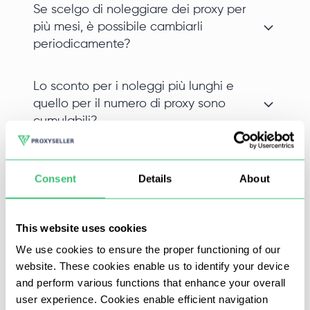
Se scelgo di noleggiare dei proxy per
più mesi, è possibile cambiarli
periodicamente?
Lo sconto per i noleggi più lunghi e
quello per il numero di proxy sono
cumulabili?
I vostri proxy sono condivisi o
Consent
Details
About
dedicati?
Ho pagato, quando potrò usare i
This website uses cookies
proxy?
We use cookies to ensure the proper functioning of our
website. These cookies enable us to identify your device
and perform various functions that enhance your overall
user experience. Cookies enable efficient navigation