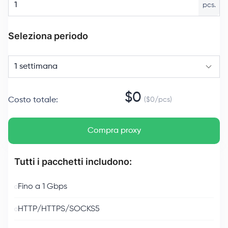
pcs.
Seleziona periodo
1 settimana
$
0
Costo totale
:
($
0
/
pcs
)
Compra proxy
Tutti i pacchetti includono:
Fino a 1 Gbps
HTTP/HTTPS/SOCKS5