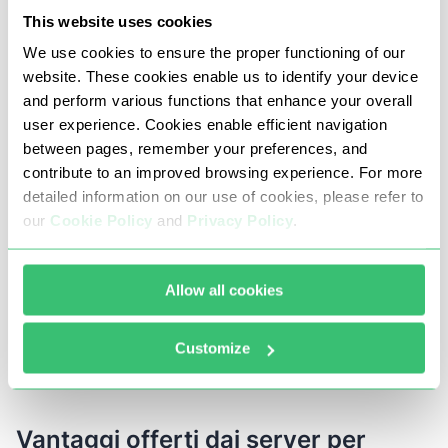
This website uses cookies
Proprio come per altri social network, un proxy ti
We use cookies to ensure the proper functioning of our
permette di fare molte cose su OnlyFans:
website. These cookies enable us to identify your device
and perform various functions that enhance your overall
Potrai aggirare blocchi regionali, e le restrizioni
user experience. Cookies enable efficient navigation
imposte dal provider o dall’algoritmo di OnlyFans;
between pages, remember your preferences, and
Potrai creare e gestire un numero illimitato di account
contribute to an improved browsing experience. For more
detailed information on our use of cookies, please refer to
su un unico dispositivo in tutta sicurezza;
our
Cookie Policy
and
Privacy Policy
.
Potrai incrementare il numero di iscritti e di “Mi piace”
del tuo account;
Allow all cookies
Potrai utilizzare bot;
Potrai trasmettere o riprodurre in streaming senza
Customize
interruzioni o rallentamenti.
Vantaggi offerti dai server per