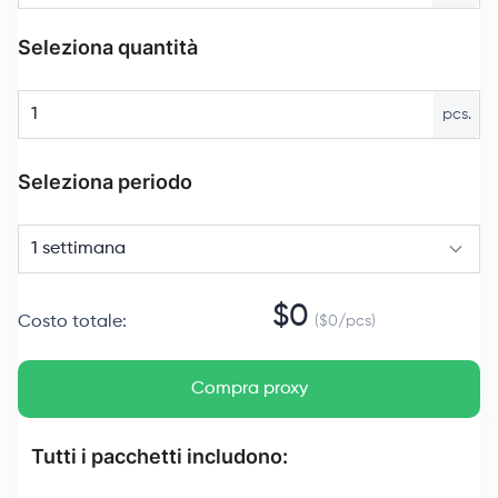
Seleziona quantità
pcs.
Seleziona periodo
1 settimana
$
0
Costo totale
:
($
0
/
pcs
)
Compra proxy
Tutti i pacchetti includono: