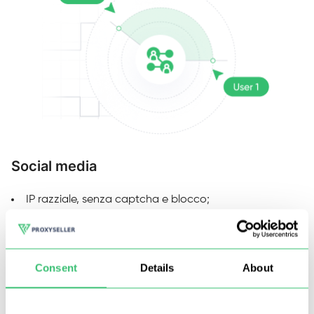
Social media
M
IP razziale, senza captcha e blocco;
Analisi e imbrogli multi-thread;
Commento e completamento automatico
Consent
Details
About