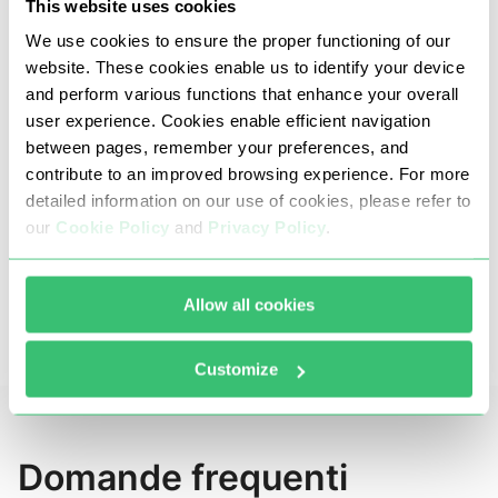
This website uses cookies
We use cookies to ensure the proper functioning of our
website. These cookies enable us to identify your device
and perform various functions that enhance your overall
user experience. Cookies enable efficient navigation
between pages, remember your preferences, and
contribute to an improved browsing experience. For more
I nostri proxy dell'Inghilterra vietano attacchi
detailed information on our use of cookies, please refer to
DDoS e brute force, il carding e qualsiasi altra
our
Cookie Policy
and
Privacy Policy
.
attività fraudolenta o illegale.
Manteniamo il nostro pool pulito e le
Allow all cookies
connessioni stabili, garantendo un flusso di
dati senza interruzioni.
Customize
Domande frequenti