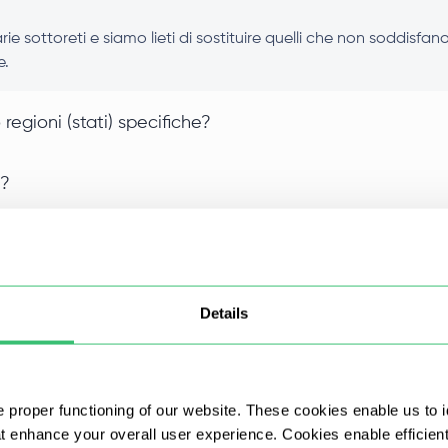
e sottoreti e siamo lieti di sostituire quelli che non soddisf
e.
 regioni (stati) specifiche?
y?
iù mesi, è possibile cambiarli periodicamente?
llo per il numero di proxy sono cumulabili?
Details
 proper functioning of our website. These cookies enable us to i
at enhance your overall user experience. Cookies enable efficien