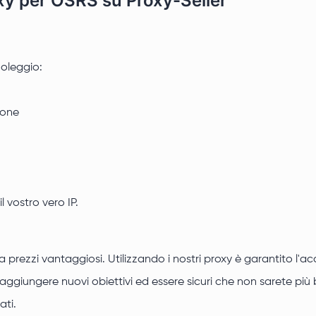
oxy per OSRS su Proxy-Seller
noleggio:
ione
vostro vero IP.
o a prezzi vantaggiosi. Utilizzando i nostri proxy è garantito
aggiungere nuovi obiettivi ed essere sicuri che non sarete più b
ati.