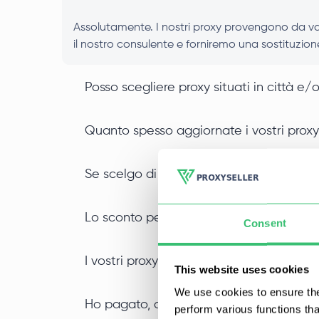
Assolutamente. I nostri proxy provengono da vari
il nostro consulente e forniremo una sostituzion
Posso scegliere proxy situati in città e/o
Quanto spesso aggiornate i vostri prox
Se scelgo di noleggiare dei proxy per p
Lo sconto per i noleggi più lunghi e que
Consent
I vostri proxy sono condivisi o dedicati?
This website uses cookies
We use cookies to ensure the
Ho pagato, quando potrò usare i proxy?
perform various functions th