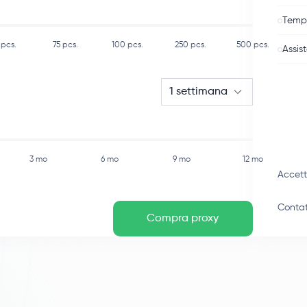
Tempo
pcs.
75
pcs.
100
pcs.
250
pcs.
500
pcs.
Assis
1 settimana
3 mo
6 mo
9 mo
12 mo
Accet
Contat
Compra proxy