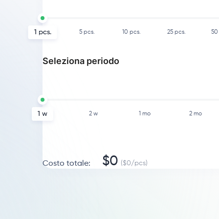
1
pcs.
5
pcs.
10
pcs.
25
pcs.
50
Seleziona periodo
1 w
2 w
1 mo
2 mo
$
0
Costo totale
:
($
0
/
pcs
)