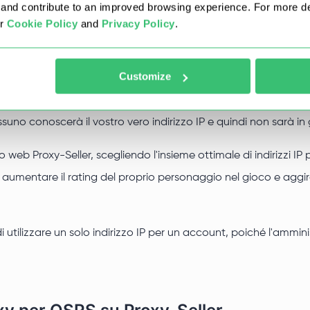
nd contribute to an improved browsing experience. For more det
ur
Cookie Policy
and
Privacy Policy
.
Customize
 probabilmente affrontato restrizioni e divieti da parte dell'
ssuno conoscerà il vostro vero indirizzo IP e quindi non sarà in
o web Proxy-Seller, scegliendo l'insieme ottimale di indirizzi 
aumentare il rating del proprio personaggio nel gioco e aggirare
ia di utilizzare un solo indirizzo IP per un account, poiché l'am