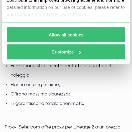
contribute to an improved browsing experience. For more
detailed information on our use of cookies, please refer to
informazioni personali o alla tua posizione reale.
our
Cookie Policy
and
Privacy Policy
.
Proxy anonimi e affidabili per
Allow all cookies
Lineage 2
Customize
Offriamo indirizzi IP che:
Funzionano stabilmente per tutta la durata del
noleggio;
Hanno un ping minimo;
Offrono massima sicurezza;
Ti garantiscono totale anonimato.
Proxy-Seller.com offre proxy per Lineage 2 a un prezzo