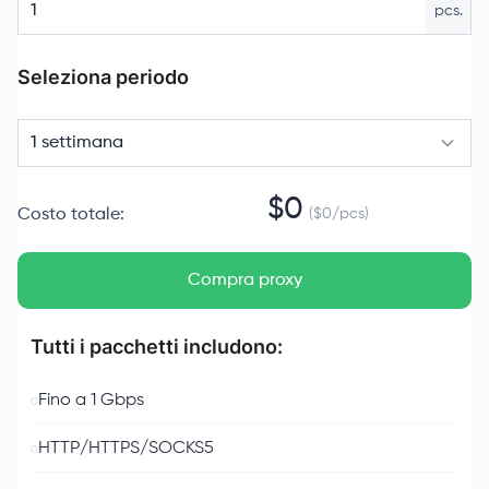
pcs.
Seleziona periodo
1 settimana
$
0
Costo totale
:
($
0
/
pcs
)
Compra proxy
Tutti i pacchetti includono:
Fino a 1 Gbps
HTTP/HTTPS/SOCKS5