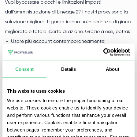
Vuoi bypassare blocchi e limitazioni imposti
dall’amministrazione di Lineage 2? I nostri proxy sono la
soluzione migliore: ti garantiranno un’esperienza di gioco
migliorata e totale libertà di azione. Grazie a essi, potrai:
Usare più account contemporaneamente;
Progredire grazie a bot speciali;
Ottenere valuta del gioco e artefatti.
Consent
Details
About
Ti consigliamo di utilizzare uno degli indirizzi IP di Proxy-
This website uses cookies
Seller per i tuoi account: l’amministrazione del gioco è
We use cookies to ensure the proper functioning of our
molto attenta! Inoltre, noleggiando un proxy potrai
website. These cookies enable us to identify your device
and perform various functions that enhance your overall
bypassare le restrizioni regionali di Lineage. Con i nostri
user experience. Cookies enable efficient navigation
indirizzi IP potrai giocare al tuo gioco preferito ovunque e
between pages, remember your preferences, and
in qualsiasi momento, e nessuno potrà risalire alle tue