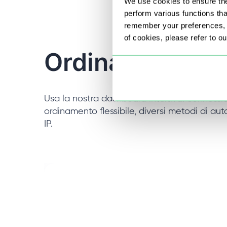
We use cookies to ensure the
perform various functions th
remember your preferences, a
of cookies, please refer to o
Ordina proxy in
Usa la nostra dashboard intuitiva: connessi
ordinamento flessibile, diversi metodi di au
IP.