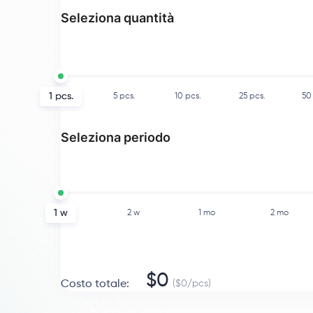
Seleziona quantità
1
pcs.
5
pcs.
10
pcs.
25
pcs.
50
Seleziona periodo
1 w
2 w
1 mo
2 mo
$
0
Costo totale
:
($
0
/
pcs
)