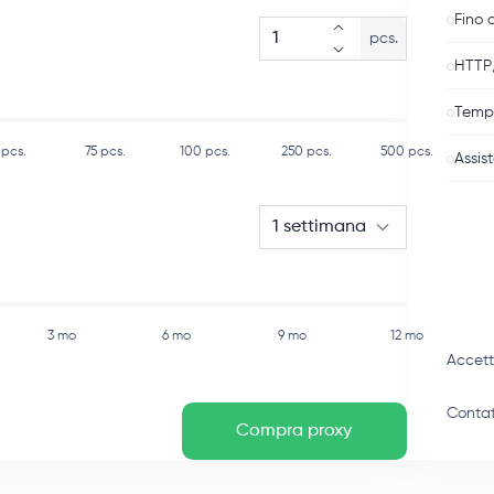
Fino 
pcs.
HTTP
Tempo
pcs.
75
pcs.
100
pcs.
250
pcs.
500
pcs.
Assis
1 settimana
3 mo
6 mo
9 mo
12 mo
Accet
Contat
Compra proxy