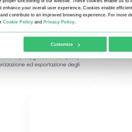
 proper functioning of our website. These cookies enable us to i
at enhance your overall user experience. Cookies enable efficien
nd contribute to an improved browsing experience. For more det
ur
Cookie Policy
and
Privacy Policy
.
glesi
Customize
one IP rapida, gestione semplice,
torizzazione ed esportazione degli