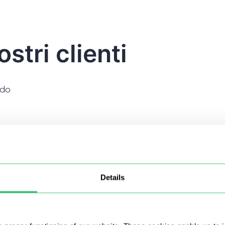
stri clienti
ndo
Details