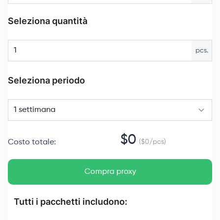
Seleziona quantità
pcs.
Seleziona periodo
1 settimana
$
0
Costo totale
:
($
0
/
pcs
)
Compra proxy
Tutti i pacchetti includono: