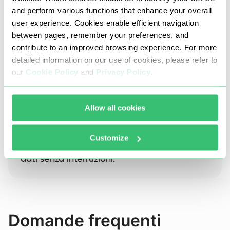
and perform various functions that enhance your overall
user experience. Cookies enable efficient navigation
between pages, remember your preferences, and
contribute to an improved browsing experience. For more
detailed information on our use of cookies, please refer to
our
Cookie Policy
and
Privacy Policy
.
I nostri proxy dell'Inghilterra vietano attacchi
DDoS e brute force, il carding e qualsiasi altra
Allow all cookies
attività fraudolenta o illegale.
Manteniamo il nostro pool pulito e le
Customize
connessioni stabili, garantendo un flusso di
dati senza interruzioni.
Domande frequenti