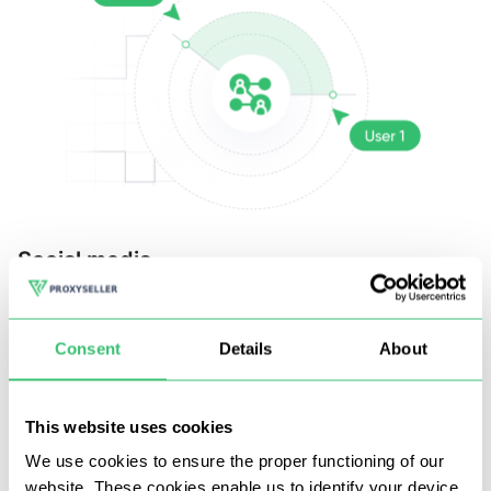
Social media
M
IP razziale, senza captcha e blocco;
Consent
Details
About
Analisi e imbrogli multi-thread;
Commento e completamento automatico
This website uses cookies
We use cookies to ensure the proper functioning of our
website. These cookies enable us to identify your device