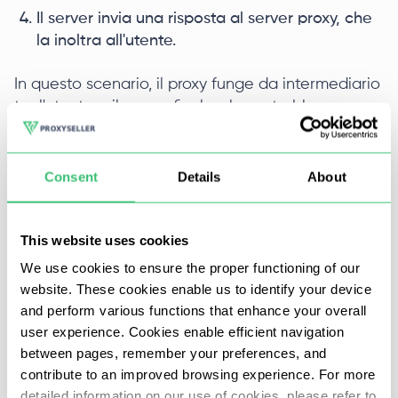
Il server invia una risposta al server proxy, che
la inoltra all'utente.
In questo scenario, il proxy funge da intermediario
tra l'utente e il server finale, che potrebbe essere
un browser web o un'applicazione.
È importante riconoscere che i forward proxy
Consent
Details
About
variano in base al loro livello di anonimato, che li
classifica in proxy trasparenti e anonimi. I proxy
trasparenti non nascondono l'indirizzo IP originale
This website uses cookies
dell'utente né il fatto che viene utilizzato un proxy
We use cookies to ensure the proper functioning of our
e sono tipicamente utilizzati per l'instradamento
website. These cookies enable us to identify your device
delle richieste.
and perform various functions that enhance your overall
user experience. Cookies enable efficient navigation
I proxy anonimi, invece, mascherano
between pages, remember your preferences, and
completamente l'indirizzo IP dell'utente e
contribute to an improved browsing experience. For more
nascondono l'uso di un proxy. Sono
detailed information on our use of cookies, please refer to