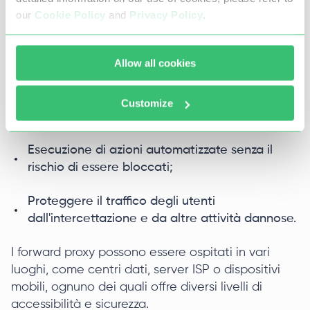
particolarmente utili per diversi scopi:
our
Cookie Policy
and
Privacy Policy
.
Eseguire le limitazioni geografiche e i blocchi
Allow all cookies
basati sull'IP;
Evitare le limitazioni sul numero di account
Customize
associati a un singolo indirizzo IP;
Esecuzione di azioni automatizzate senza il
rischio di essere bloccati;
Proteggere il traffico degli utenti
dall'intercettazione e da altre attività dannose.
I forward proxy possono essere ospitati in vari
luoghi, come centri dati, server ISP o dispositivi
mobili, ognuno dei quali offre diversi livelli di
accessibilità e sicurezza.