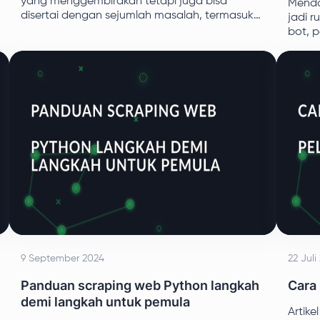
yang menggembirakan tetapi juga bisa
Menda
disertai dengan sejumlah masalah, termasuk
jadi 
ketidakmampuan untuk terhubung karena
bot, p
server dibatasi secara geografis atau
kurangnya protokol keamanan yang tepat.
9 September 2024
22 Juli
Panduan scraping web Python langkah
Cara
demi langkah untuk pemula
Artike