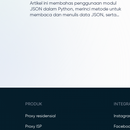
Artikel ini membahas penggunaan modul
JSON dalam Python, merinci metode untuk
membaca dan menulis data JSON, serta
mengatasi kesalahan umum yang ditemui
dalam proses tersebut. Artikel ini juga
menyertakan contoh bagaimana JSON dapat
digunakan dalam web scraping.
PRODUK
INTEGR
Proxy residensial
Instagr
Proxy ISP
Faceboo