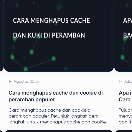
14 Agustus 2025
17 Juli
Cara menghapus cache dan cookie di
Apa i
peramban populer
Cara
Cara menghapus cache dan cookie di
Tujuan
peramban populer. Petunjuk langkah demi
menya
langkah untuk menghapus cache dan cookie
apa it
di Google Chrome, Mozilla Firefox, Opera
tipe 