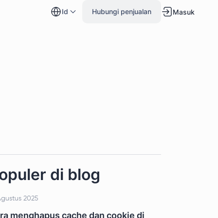
id
Hubungi penjualan
Masuk
opuler di blog
Agustus 2025
ra menghapus cache dan cookie di