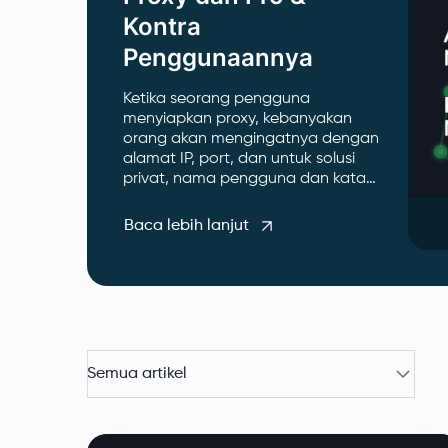
Kontra
Penggunaannya
Ketika seorang pengguna
menyiapkan proxy, kebanyakan
orang akan mengingatnya dengan
alamat IP, port, dan untuk solusi
privat, nama pengguna dan kata
sandi. Diskusi ini bertujuan untuk
menjelaskan arti nama host proxy
Baca lebih lanjut
dan fitur-fiturnya.
Semua artikel