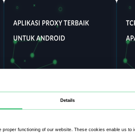
prins
27 Juni 2025
16 Jun
Aplikasi Proksi Teratas untuk Android
Meng
Details
Artikel ini memberikan informasi seputar
Inter
pentingnya aplikasi yang disebutkan di atas,
Kedua
fitur-fitur utama yang perlu diperhatikan, serta
infor
perangkat lunak berperingkat teratas pada
pentin
 proper functioning of our website. These cookies enable us to i
tahun 2025.
jaring