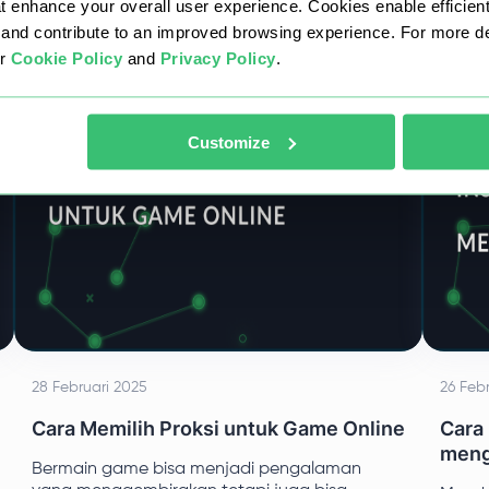
at enhance your overall user experience. Cookies enable efficien
nd contribute to an improved browsing experience. For more det
ur
Cookie Policy
and
Privacy Policy
.
Customize
28 Februari 2025
26 Feb
Cara Memilih Proksi untuk Game Online
Cara
meng
Bermain game bisa menjadi pengalaman