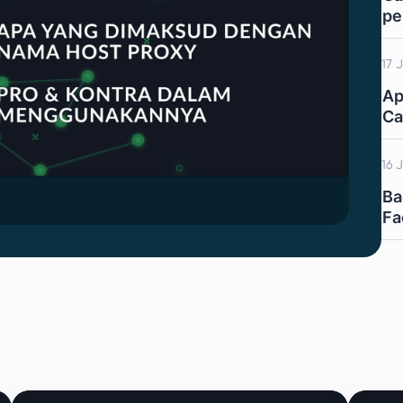
pe
17 
Ap
Ca
16 
Ba
Fa