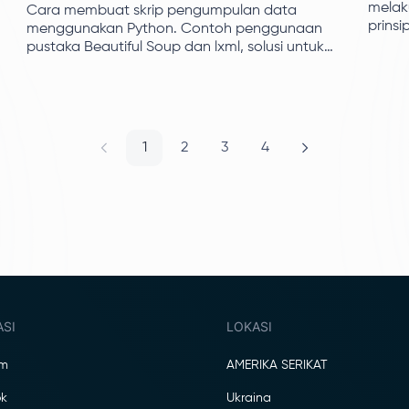
melak
Cara membuat skrip pengumpulan data
prins
menggunakan Python. Contoh penggunaan
pandu
pustaka Beautiful Soup dan lxml, solusi untuk
pengg
kesalahan penguraian yang umum. Mengikis
paket
konten dinamis dengan Playwright.
1
2
3
4
ASI
LOKASI
am
AMERIKA SERIKAT
k
Ukraina