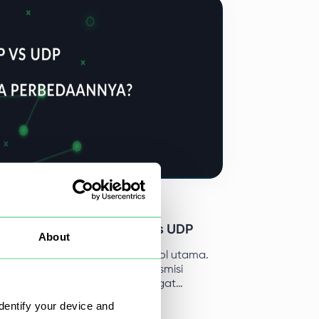
ipnya beserta contoh-contoh aplikasinya.
i 2025
uraikan Perbedaan TCP vs UDP
About
net beroperasi pada dua protokol utama.
nya sangat penting untuk transmisi
masi. Protokol TCP dan UDP sangat
g untuk mengirim paket di seluruh
dentify your device and
an.