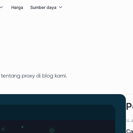
Harga
Sumber daya
tentang proxy di blog kami.
P
14 
Ca