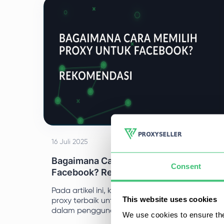
Diskusi ini bertujuan untuk menjelaskan arti
nama host proxy dan fitur-fiturnya.
16 Juli 2025
Bagaimana Cara Memilih Proxy untuk
Consent
Facebook? Rekomendasi
Pada artikel ini, kita akan mengetahui apa
This website uses cookies
proxy terbaik untuk Facebook, perannya
dalam penggunaan platform sosial ini secara
We use cookies to ensure the
efektif, dan tips untuk membantu seseorang