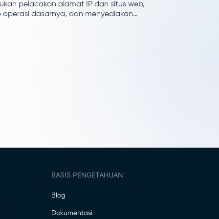
ukan pelacakan alamat IP dan situs web,
ip operasi dasarnya, dan menyediakan
an langkah demi langkah bagi
una yang ingin memantau kehilangan
.
BASIS PENGETAHUAN
Blog
Dokumentasi