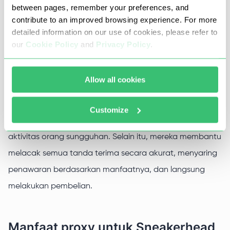
between pages, remember your preferences, and
Anda bisa membeli dalam hitungan detik dan
contribute to an improved browsing experience. For more
mengalahkan pembeli lain. Cukup dengan mendaftarkan
detailed information on our use of cookies, please refer to
our
Cookie Policy
and
Privacy Policy
.
model dan ukuran dan ketika lot yang dibutuhkan
muncul, aplikasi akan melakukan pembelian dalam mode
Allow all cookies
otomatis.
Untuk melewati algoritma perlindungan situs web, bot
Customize
juga membutuhkan proxy, dengan bantuan yang meniru
aktivitas orang sungguhan. Selain itu, mereka membantu
melacak semua tanda terima secara akurat, menyaring
penawaran berdasarkan manfaatnya, dan langsung
melakukan pembelian.
Manfaat proxy untuk Sneakerhead