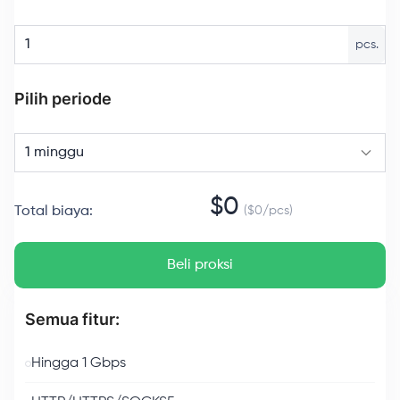
pcs.
Pilih periode
1 minggu
$
0
Total biaya
:
($
0
/
pcs
)
Beli proksi
Semua fitur:
Hingga 1 Gbps