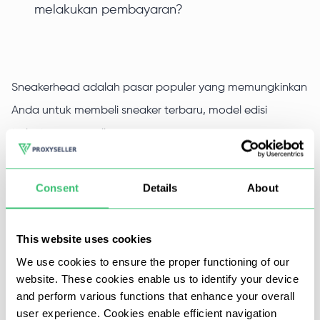
melakukan pembayaran?
Sneakerhead adalah pasar populer yang memungkinkan
Anda untuk membeli sneaker terbaru, model edisi
terbatas yang unik.
Dalam mengejar sepatu kets, penggemar menggunakan
Consent
Details
About
semua metode yang tersedia dan salah satu yang
paling efektif adalah proses pelacakan dan pembelian
model yang diinginkan secara otomatis menggunakan
This website uses cookies
server proxy.
We use cookies to ensure the proper functioning of our
website. These cookies enable us to identify your device
Dengan proxy Sneakerhead, Anda bisa membuat
and perform various functions that enhance your overall
user experience. Cookies enable efficient navigation
banyak akun dan menggunakan bot. Dengan bot ini,