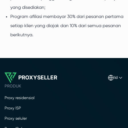
yang disediakan;
Program afiliasi membayar 30% dari pesanan pertama
setiap klien yang diajak dan 10% dari semua pesanan
berikutnya.
PROXYSELLER
id
PRODUK
Proxy residensial
Proxy ISP
Proxy seluler