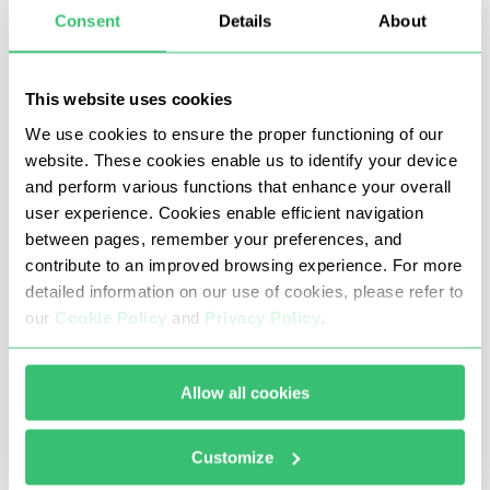
Consent
Details
About
atau dilarang;
Mendapatkan koneksi berkecepatan tinggi yang stabil
dengan ping minimal;
This website uses cookies
Menggunakan perangkat lunak khusus multi-threaded
We use cookies to ensure the proper functioning of our
website. These cookies enable us to identify your device
(bot) untuk menghasilkan uang dari penjelajahan web;
and perform various functions that enhance your overall
Mempercepat promosi profil dan website Anda;
user experience. Cookies enable efficient navigation
Melewati pembatasan regional dan pemblokiran ISP,
between pages, remember your preferences, and
contribute to an improved browsing experience. For more
tersambung ke sumber daya yang diinginkan dari
detailed information on our use of cookies, please refer to
mana saja di dunia;
our
Cookie Policy
and
Privacy Policy
.
Mendapatkan penghasilan tambahan dari traffic
arbitration.
Allow all cookies
Keunggulan private proxy dari
Customize