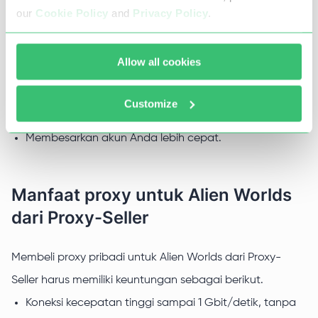
Anda wajib membeli proxy untuk Alien Worlds jika ingin
our
Cookie Policy
and
Privacy Policy
.
meningkatkan penghasilan dari game ini. Dengan proxy
Anda bisa:
Allow all cookies
Membuat akun dalam jumlah tak terbatas;
Menggunakan bot Alien Worlds;
Customize
Melewati blokir regional dan pembatasan provider;
Membesarkan akun Anda lebih cepat.
Manfaat proxy untuk Alien Worlds
dari Proxy-Seller
Membeli proxy pribadi untuk Alien Worlds dari Proxy-
Seller harus memiliki keuntungan sebagai berikut.
Koneksi kecepatan tinggi sampai 1 Gbit/detik, tanpa