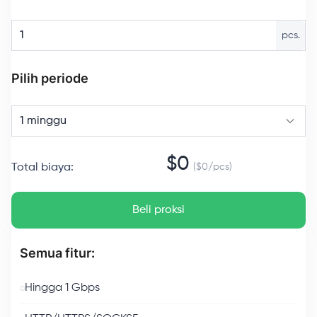
pcs.
Pilih periode
1 minggu
$
0
Total biaya
:
($
0
/
pcs
)
Beli proksi
Semua fitur:
Hingga 1 Gbps