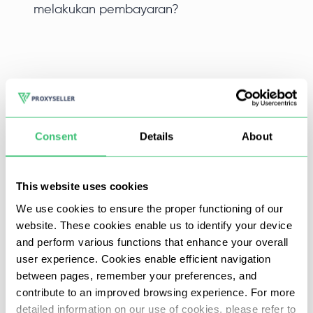
melakukan pembayaran?
Tidak ada yang menolak jika bisa dapat kripto hanya
dari main game saja dan hal inilah yang ditawarkan oleh
Alien Worlds! Dengan menggunakan server proxy untuk
Consent
Details
About
Alien Worlds, Anda mendapatkan opsi untuk
meningkatkan penghasilan secara signifikan beberapa
This website uses cookies
kali lipat.
We use cookies to ensure the proper functioning of our
website. These cookies enable us to identify your device
and perform various functions that enhance your overall
Mengapa proxy dibutuhkan untuk
user experience. Cookies enable efficient navigation
Alien Worlds
between pages, remember your preferences, and
contribute to an improved browsing experience. For more
detailed information on our use of cookies, please refer to