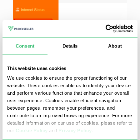
Consent
Details
About
This website uses cookies
We use cookies to ensure the proper functioning of our
website. These cookies enable us to identify your device
and perform various functions that enhance your overall
Isi bidang yang sesuai dengan server DNS
user experience. Cookies enable efficient navigation
primer dan sekunder Anda, lalu klik tombol
between pages, remember your preferences, and
"Simpan / Sambungkan".
contribute to an improved browsing experience. For more
detailed information on our use of cookies, please refer to
Asus RT-AC1300G Plus V3
our
Cookie Policy
and
Privacy Policy
.