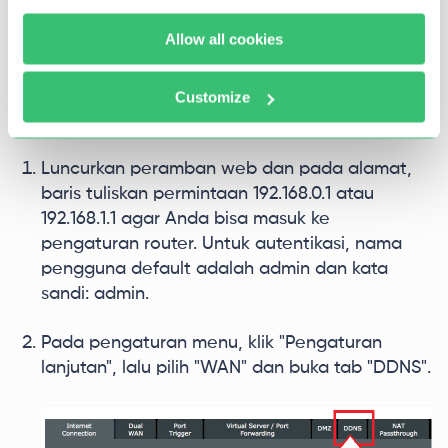
Router ini memiliki layanan DNS internal yang
Allow all cookies
akan memilih server DNS terbaik secara mandiri.
Anda dapat mengaktifkannya atau membuat
perubahan pada pengaturan dengan melakukan
Customize
operasi berikut.
Luncurkan peramban web dan pada alamat,
baris tuliskan permintaan 192.168.0.1 atau
192.168.1.1 agar Anda bisa masuk ke
pengaturan router. Untuk autentikasi, nama
pengguna default adalah admin dan kata
sandi: admin.
Pada pengaturan menu, klik "Pengaturan
lanjutan", lalu pilih "WAN" dan buka tab "DDNS".