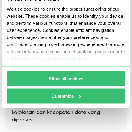
We use cookies to ensure the proper functioning of our
website. These cookies enable us to identify your device
and perform various functions that enhance your overall
user experience. Cookies enable efficient navigation
between pages, remember your preferences, and
contribute to an improved browsing experience. For more
detailed information on our use of cookies, please refer to
our
Cookie Policy
and
Privacy Policy
.
Proxy Bangladesh kami mengecualikan
Allow all cookies
kemungkinan menggunakan DDoS, brute force,
carding, atau aktivitas penipuan atau ilegal
lainnya.
Customize
Ini menjamin kemurnian, stabilitas tinggi,
kejelasan dan kecepatan data yang
diproses