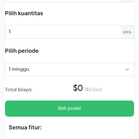
Pilih kuantitas
pcs.
Pilih periode
1 minggu
$
0
Total biaya
:
($
0
/
pcs
)
Beli proksi
Semua fitur: