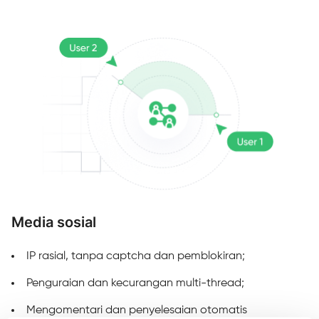
Media sosial
M
IP rasial, tanpa captcha dan pemblokiran;
Penguraian dan kecurangan multi-thread;
Mengomentari dan penyelesaian otomatis