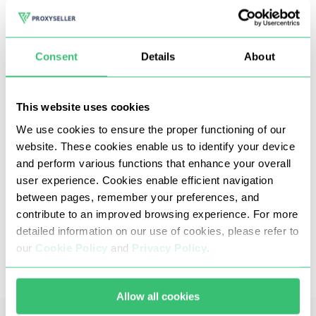
Consent
Details
About
This website uses cookies
We use cookies to ensure the proper functioning of our
website. These cookies enable us to identify your device
and perform various functions that enhance your overall
Proxy Kanada kami mengecualikan kemungkinan
user experience. Cookies enable efficient navigation
menggunakan DDoS, brute force, carding, atau
between pages, remember your preferences, and
aktivitas penipuan atau ilegal lainnya.
contribute to an improved browsing experience. For more
detailed information on our use of cookies, please refer to
Ini menjamin kemurnian, stabilitas tinggi,
our
Cookie Policy
and
Privacy Policy
.
kejelasan dan kecepatan data yang
diproses
Allow all cookies