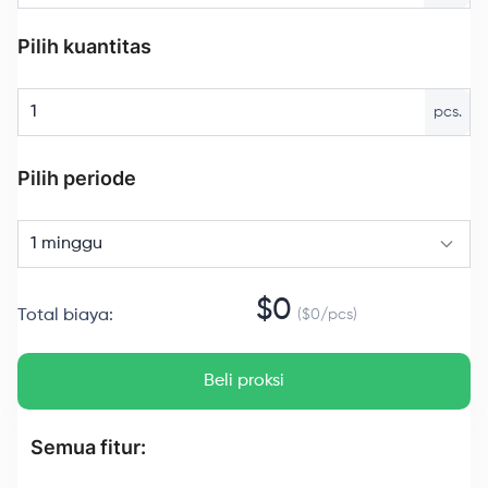
Pilih kuantitas
pcs.
Pilih periode
1 minggu
$
0
Total biaya
:
($
0
/
pcs
)
Beli proksi
Semua fitur: