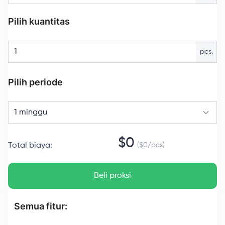
Pilih kuantitas
pcs.
Pilih periode
1 minggu
$
0
Total biaya
:
($
0
/
pcs
)
Beli proksi
Semua fitur: