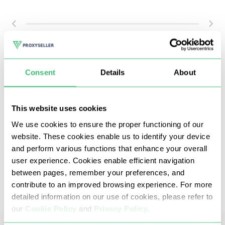
Consent
Details
About
This website uses cookies
We use cookies to ensure the proper functioning of our
Proxy Inggris kami mengecualikan kemungkinan
website. These cookies enable us to identify your device
menggunakan DDoS, brute force, carding, atau
and perform various functions that enhance your overall
aktivitas penipuan atau ilegal lainnya.
user experience. Cookies enable efficient navigation
Ini menjamin kemurnian, stabilitas tinggi,
between pages, remember your preferences, and
kejelasan dan kecepatan data yang
contribute to an improved browsing experience. For more
diproses
detailed information on our use of cookies, please refer to
our
Cookie Policy
and
Privacy Policy
.