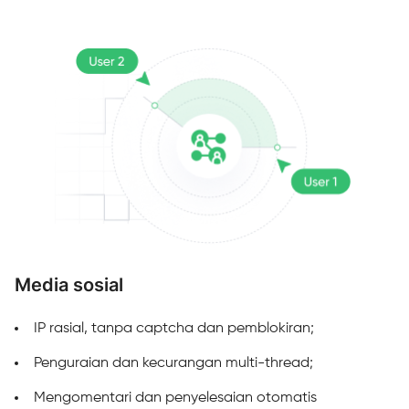
Media sosial
M
IP rasial, tanpa captcha dan pemblokiran;
Penguraian dan kecurangan multi-thread;
Mengomentari dan penyelesaian otomatis