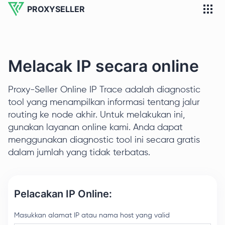
PROXYSELLER
Melacak IP secara online
Proxy-Seller Online IP Trace adalah diagnostic
tool yang menampilkan informasi tentang jalur
routing ke node akhir. Untuk melakukan ini,
gunakan layanan online kami. Anda dapat
menggunakan diagnostic tool ini secara gratis
dalam jumlah yang tidak terbatas.
Pelacakan IP Online:
Masukkan alamat IP atau nama host yang valid