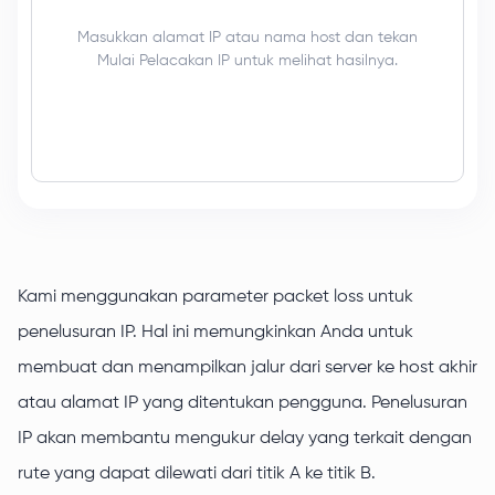
Masukkan alamat IP atau nama host dan tekan
Mulai Pelacakan IP untuk melihat hasilnya.
Kami menggunakan parameter packet loss untuk
penelusuran IP. Hal ini memungkinkan Anda untuk
membuat dan menampilkan jalur dari server ke host akhir
atau alamat IP yang ditentukan pengguna. Penelusuran
IP akan membantu mengukur delay yang terkait dengan
rute yang dapat dilewati dari titik A ke titik B.