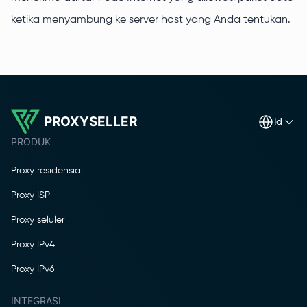
ketika menyambung ke server host yang Anda tentukan.
PROXYSELLER
id
PRODUK
Proxy residensial
Proxy ISP
Proxy seluler
Proxy IPv4
Proxy IPv6
INTEGRASI