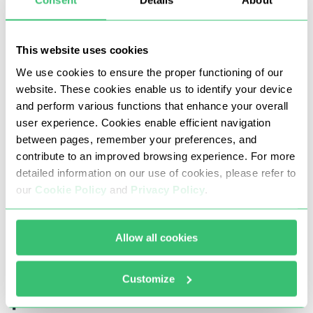
Consent
Details
About
dunia
This website uses cookies
10000 +
We use cookies to ensure the proper functioning of our
ulasan dari pelanggan
website. These cookies enable us to identify your device
and perform various functions that enhance your overall
user experience. Cookies enable efficient navigation
between pages, remember your preferences, and
Kami disebutkan:
contribute to an improved browsing experience. For more
detailed information on our use of cookies, please refer to
our
Cookie Policy
and
Privacy Policy
.
Allow all cookies
Meliputi tugas bisnis apa
Customize
pun