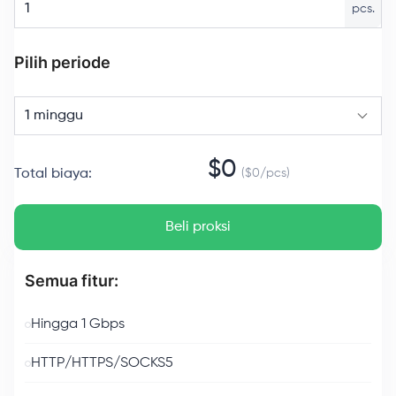
pcs.
Pilih periode
1 minggu
$
0
Total biaya
:
($
0
/
pcs
)
Beli proksi
Semua fitur:
Hingga 1 Gbps
HTTP/HTTPS/SOCKS5