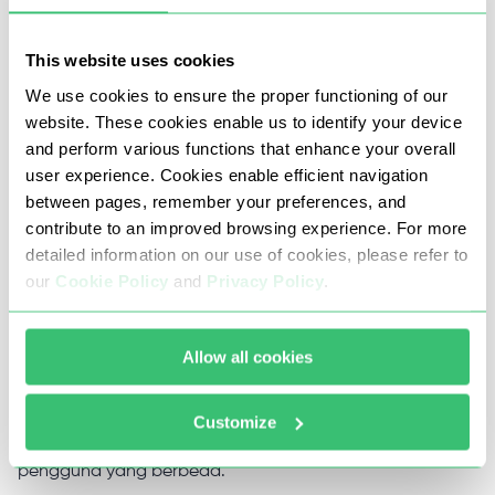
waktu uji coba 24 jam. Selama itu, Anda dapat
mengembalikan uang atau mengganti server.
This website uses cookies
We use cookies to ensure the proper functioning of our
Mengapa perlu membeli proxy
website. These cookies enable us to identify your device
and perform various functions that enhance your overall
ROS-Bot di Proxy-Seller
user experience. Cookies enable efficient navigation
between pages, remember your preferences, and
Pemain profesional di Diablo 3 menggunakan proxy
contribute to an improved browsing experience. For more
detailed information on our use of cookies, please refer to
berkualitas tinggi untuk leveling karakter otomatis tanpa
our
Cookie Policy
and
Privacy Policy
.
gagal menggunakan proxy pribadi yang andal. Dalam
proses ini, penting untuk menghubungkan proxy terpisah
Allow all cookies
ke setiap akun, yang akan memaksimalkan keamanan
penggunaan perangkat lunak otomatis. Semuanya akan
Customize
terlihat seolah-olah setiap profil dikendalikan oleh
pengguna yang berbeda.