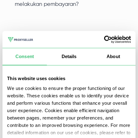
melakukan pembayaran?
AliExpress adalah toko online Cina yang sangat populer
tempat Anda bisa menjual dan membeli berbagai
Consent
Details
About
macam barang dengan harga terjangkau. Penjual selalu
menawarkan banyak diskon, dan juga mengadakan
banyak lelang untuk barang eksklusif.
This website uses cookies
We use cookies to ensure the proper functioning of our
Menggunakan server proxy di AliExpress memungkinkan
website. These cookies enable us to identify your device
Anda untuk melakukan banyak tindakan yang berguna:
and perform various functions that enhance your overall
user experience. Cookies enable efficient navigation
Melewati (bypass) pemblokiran regional, pilih GEO
between pages, remember your preferences, and
yang tersedia untuk menerima diskon;
contribute to an improved browsing experience. For more
Membuat beberapa akun dari satu perangkat;
detailed information on our use of cookies, please refer to