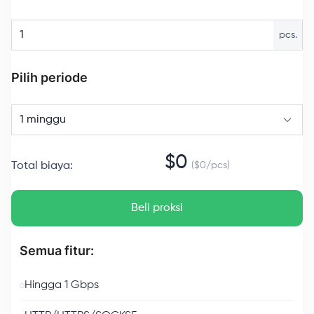
pcs.
Pilih periode
1 minggu
$
0
Total biaya
:
($
0
/
pcs
)
Beli proksi
Semua fitur:
Hingga 1 Gbps