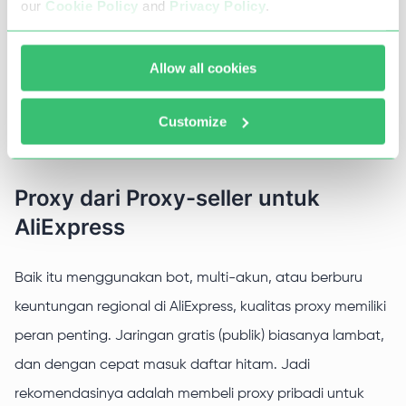
our
Cookie Policy
and
Privacy Policy
.
Membuat dan mengelola jumlah toko yang
diperlukan;
Allow all cookies
Menggunakan bot khusus untuk pembelian dan lelang
otomatis;
Customize
Mengumpulkan data dengan aman.
Proxy dari Proxy-seller untuk
AliExpress
Baik itu menggunakan bot, multi-akun, atau berburu
keuntungan regional di AliExpress, kualitas proxy memiliki
peran penting. Jaringan gratis (publik) biasanya lambat,
dan dengan cepat masuk daftar hitam. Jadi
rekomendasinya adalah membeli proxy pribadi untuk