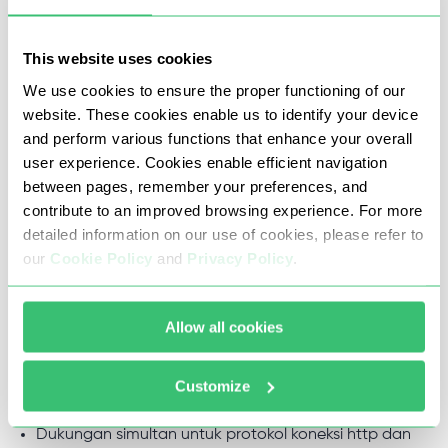
This website uses cookies
Karena proxy, Anda akan dapat melakukan tindakan di
We use cookies to ensure the proper functioning of our
atas tanpa risiko diblokir.
website. These cookies enable us to identify your device
and perform various functions that enhance your overall
user experience. Cookies enable efficient navigation
Proxy berkecepatan tinggi untuk
between pages, remember your preferences, and
contribute to an improved browsing experience. For more
New World dengan ping minimal
detailed information on our use of cookies, please refer to
our
Cookie Policy
and
Privacy Policy
.
Proxy untuk game New World online dari Proxy-Seller
berbeda dari proxy lain karena kami memiliki:
Allow all cookies
Koneksi berkecepatan tinggi;
Ping dengan indikator minimal;
Customize
Anonimitas dan perlindungan data yang tinggi;
Dukungan simultan untuk protokol koneksi http dan