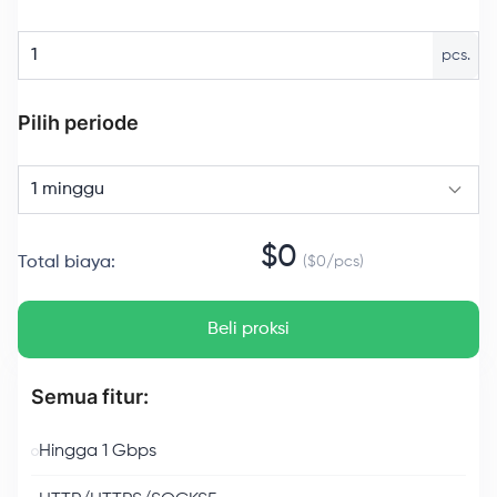
pcs.
Pilih periode
1 minggu
$
0
Total biaya
:
($
0
/
pcs
)
Beli proksi
Semua fitur:
Hingga 1 Gbps